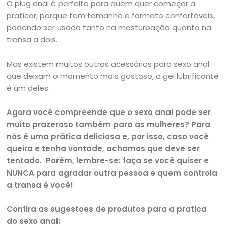
O plug anal é perfeito para quem quer começar a
praticar, porque tem tamanho e formato confortáveis,
podendo ser usado tanto na masturbação quanto na
transa a dois.
Mas existem muitos outros acessórios para sexo anal
que deixam o momento mais gostoso, o gel lubrificante
é um deles.
Agora você compreende que o sexo anal pode ser
muito prazeroso também para as mulheres? Para
nós é uma prática deliciosa e, por isso, caso você
queira e tenha vontade, achamos que deve ser
tentado. Porém, lembre-se: faça se você quiser e
NUNCA para agradar outra pessoa e quem controla
a transa é você!
Confira as sugestoes de produtos para a pratica
do sexo anal: