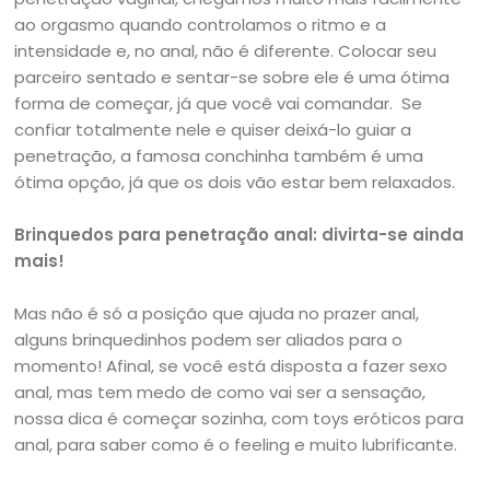
ao orgasmo quando controlamos o ritmo e a
intensidade e, no anal, não é diferente. Colocar seu
parceiro sentado e sentar-se sobre ele é uma ótima
forma de começar, já que você vai comandar. Se
confiar totalmente nele e quiser deixá-lo guiar a
penetração, a famosa conchinha também é uma
ótima opção, já que os dois vão estar bem relaxados.
Brinquedos para penetração anal: divirta-se ainda
mais!
Mas não é só a posição que ajuda no prazer anal,
alguns brinquedinhos podem ser aliados para o
momento! Afinal, se você está disposta a fazer sexo
anal, mas tem medo de como vai ser a sensação,
nossa dica é começar sozinha, com toys eróticos para
anal, para saber como é o feeling e muito lubrificante.