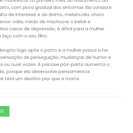
e manifestar no primeiro mês do nascimento da
rto, com piora gradual dos sintomas. Ela consiste
lta de interesse e de ânimo, melancolia, choro
 menos-valia, medo de machucar o bebê e
Nos casos de depressão, é difícil para a mulher
m laço com o seu filho.
rupto logo após o parto e a mulher passa a ter
 sensação de perseguição, mudanças de humor e
es ou ouvir vozes. A psicose pós-parto aumenta o
ídio, porque ela desenvolve pensamentos
bê terá um destino pior que a morte.