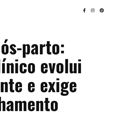
ós-parto:
ínico evolui
nte e exige
hamento