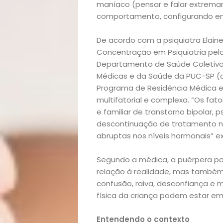
maníaco (pensar e falar extrema
comportamento, configurando e
De acordo com a psiquiatra Elain
Concentração em Psiquiatria pel
Departamento de Saúde Coletiva
Médicas e da Saúde da PUC-SP 
Programa de Residência Médica em
multifatorial e complexa. “Os fat
e familiar de transtorno bipolar,
descontinuação de tratamento na
Início
abruptas nos níveis hormonais” ex
Academia
Segundo a médica, a puérpera p
relação à realidade, mas também 
Beleza
confusão, raiva, desconfiança e m
física da criança podem estar em r
Bora
Entendendo o contexto