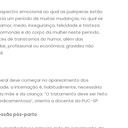
spectro emocional ao qual as puérperas estão
nicia um período de muitas mudanças, no qual se
or, medo, insegurança, felicidade e tristeza.
hormonais e do corpo da mulher neste período,
es de transtornos do humor, além das
liar, profissional ou econômica; gravidez não
l.
peral deve começar no aparecimento dos
dade, a internação é, habitualmente, necessária
da mãe e da criança. “O tratamento deve ser feito
medicamentosa”, orienta a docente da PUC-SP.
ressão pós-parto