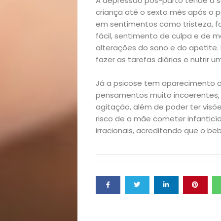
Filhos
A depressão pós-parto tende a s
criança até o sexto mês após o pa
Notícias
em sentimentos como tristeza, fa
fácil, sentimento de culpa e de
Opinião
alterações do sono e do apetite. 
fazer as tarefas diárias e nutrir u
Pets
Já a psicose tem aparecimento ab
pensamentos muito incoerentes,
Receitas
agitação, além de poder ter visõ
risco de a mãe cometer infantic
Saúde
irracionais, acreditando que o be
e
Qualidade
de