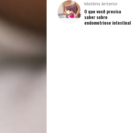
Vida
Matéria Anterior
O que você precisa
saber sobre
Sexualidade
endometriose intestinal
Variedades
Buscar