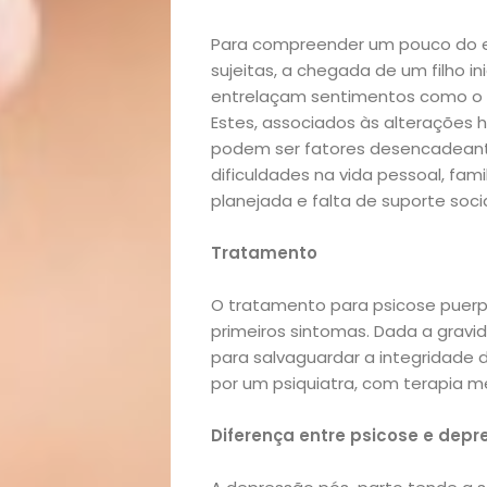
lá!
Para compreender um pouco do e
sujeitas, a chegada de um filho i
Casa
entrelaçam sentimentos como o am
Estes, associados às alterações 
e
podem ser fatores desencadeant
dificuldades na vida pessoal, fami
Decoração
planejada e falta de suporte socia
Exclusiva
Tratamento
Homem
O tratamento para psicose puer
primeiros sintomas. Dada a gravi
para salvaguardar a integridade 
Mães
por um psiquiatra, com terapia 
&
Diferença entre psicose e dep