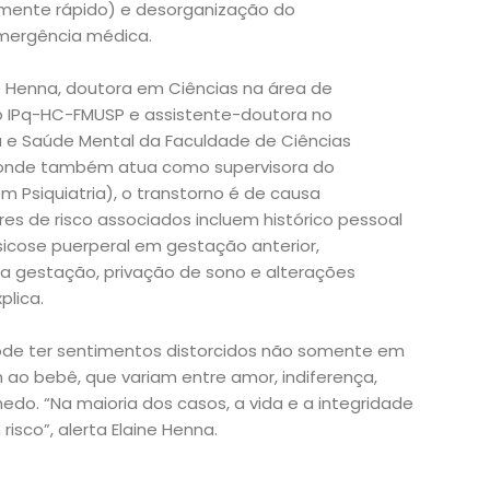
mente rápido) e desorganização do
mergência médica.
e Henna, doutora em Ciências na área de
o IPq-HC-FMUSP e assistente-doutora no
 e Saúde Mental da Faculdade de Ciências
(onde também atua como supervisora do
 Psiquiatria), o transtorno é de causa
ores de risco associados incluem histórico pessoal
 psicose puerperal em gestação anterior,
 gestação, privação de sono e alterações
plica.
ode ter sentimentos distorcidos não somente em
ao bebê, que variam entre amor, indiferença,
edo. “Na maioria dos casos, a vida e a integridade
isco”, alerta Elaine Henna.