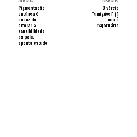
Anterior
Matéria
Pigmentação
Divórcio
cutânea é
“amigável” já
capaz de
não é
alterar a
majoritário
sensibilidade
da pele,
aponta estudo