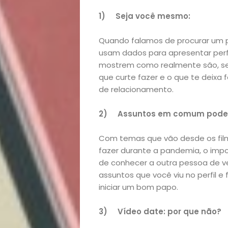
Casa
1) Seja você mesmo:
e
Quando falamos de procurar um par
usam dados para apresentar perfis
Decoração
mostrem como realmente são, sem
que curte fazer e o que te deixa
Exclusiva
de relacionamento.
Homem
2) Assuntos em comum pode
Mães
Com temas que vão desde os film
fazer durante a pandemia, o im
de conhecer a outra pessoa de ve
&
assuntos que você viu no perfil e
iniciar um bom papo.
Filhos
3) Vídeo date: por que não?
Notícias