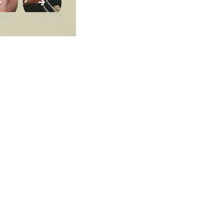
ca de Privacidade
•
Termos de Utilização
Jornalista Responsável:
Jana F
Afina Menina
em, 945 — Campo Largo/PR — CEP 83601-240 © — Afina Menina é uma ma
odos os Direitos Reservados. Desenvolvido por
Descomplica Comunicaç