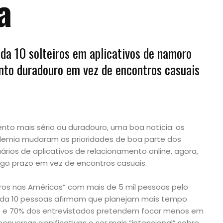
a
da 10 solteiros em aplicativos de namoro
to duradouro em vez de encontros casuais
to mais sério ou duradouro, uma boa notícia: os
demia mudaram as prioridades de boa parte dos
ários de aplicativos de relacionamento online, agora,
go prazo em vez de encontros casuais.
iros nas Américas” com mais de 5 mil pessoas pelo
ada 10 pessoas afirmam que planejam mais tempo
; e 70% dos entrevistados pretendem focar menos em
conversas significativas e ser mais “intencional” sobre