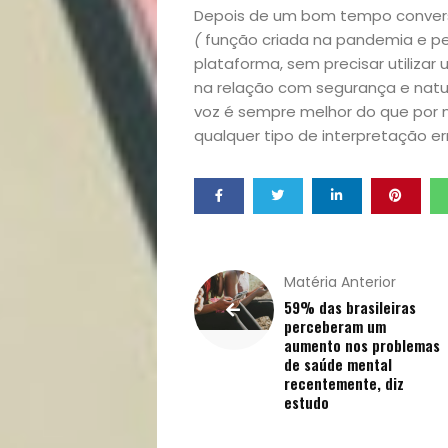
Depois de um bom tempo conver
Opinião
(
função criada na pandemia e pe
plataforma, sem precisar utilizar
Pets
na relação com segurança e natur
voz é sempre melhor do que por m
Receitas
qualquer tipo de interpretação er
Saúde
e
Matéria Anterior
Qualidade
59% das brasileiras
perceberam um
de
aumento nos problemas
de saúde mental
recentemente, diz
Vida
estudo