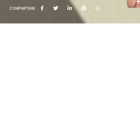
COMPARTILHE:
Políti
Rua João Rivab
T