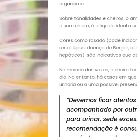
organismo.
Sobre tonalidades e cheiros, o 
e sem cheiro, é o líquido ideal a 
Início
Cores como rosado (pode indicar 
renal, lúpus, doença de Berger, 
Academia
hepáticos), são indicativos que 
Beleza
Na maioria das vezes, o cheiro fo
dia. No entanto, há casos em que
urinária ou a uma possível prese
Bora
“Devemos ficar atentos 
lá!
acompanhado por outro
Casa
para urinar, sede exces
recomendação é consult
e