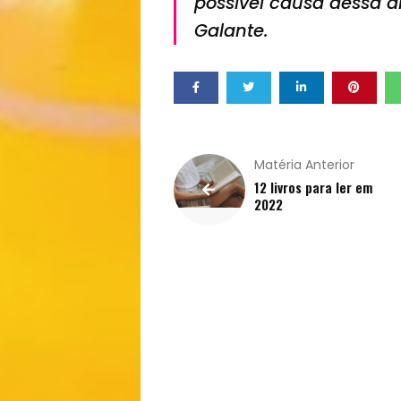
possível causa dessa al
Galante.
Decoração
Exclusiva
Homem
Matéria Anterior
Mães
12 livros para ler em
2022
&
Filhos
Notícias
Opinião