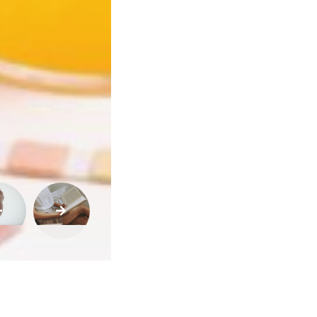
Pets
Receitas
Saúde
e
Qualidade
de
Vida
Sexualidade
Variedades