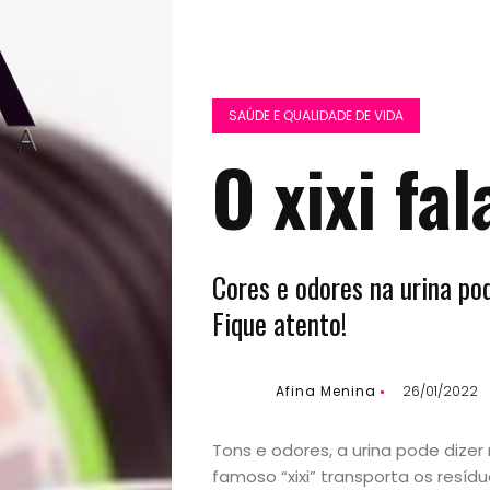
SAÚDE E QUALIDADE DE VIDA
O xixi fa
Cores e odores na urina po
Fique atento!
Afina Menina
26/01/2022
Tons e odores, a urina pode dize
famoso “xixi” transporta os resíd