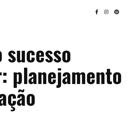
o sucesso
r: planejamento
zação