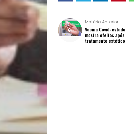
Pets
Receitas
Matéria Anterior
Saúde
Vacina Covid: estudo
mostra efeitos após
tratamento estético
e
Qualidade
de
Vida
Sexualidade
Variedades