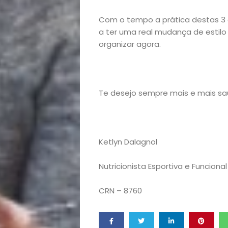
Decoração
Com o tempo a prática destas 3 
a ter uma real mudança de estilo
Exclusiva
organizar agora.
Homem
Mães
Te desejo sempre mais e mais sa
&
Filhos
Ketlyn Dalagnol
Nutricionista Esportiva e Funcional
Notícias
CRN – 8760
Opinião