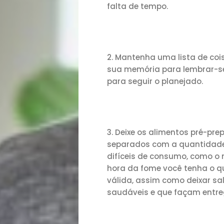
falta de tempo.
Início
Mantenha uma lista de cois
sua memória para lembrar-se
Academia
para seguir o planejado.
Beleza
Bora
Deixe os alimentos pré-pre
separados com a quantidade 
lá!
difíceis de consumo, como o m
hora da fome você tenha o q
válida, assim como deixar sa
Casa
saudáveis e que façam entre
e