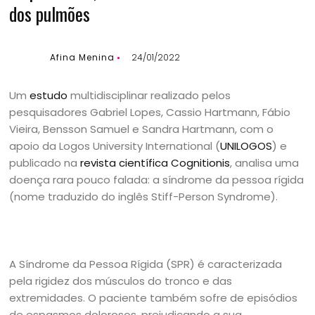
dos pulmões
Afina Menina
24/01/2022
Um
estudo
multidisciplinar realizado pelos
pesquisadores Gabriel Lopes, Cassio Hartmann, Fábio
Vieira, Bensson Samuel e Sandra Hartmann, com o
apoio da Logos University International (
UNILOGOS
) e
publicado na
revista científica Cognitionis
, analisa uma
doença rara pouco falada: a síndrome da pessoa rígida
(nome traduzido do inglês Stiff-Person Syndrome).
A Síndrome da Pessoa Rígida (SPR) é caracterizada
pela rigidez dos músculos do tronco e das
extremidades. O paciente também sofre de episódios
de espasmos dolorosos, prejudicando a sua