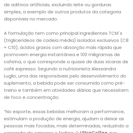
de aditivos artificiais, excluindo leite ou gorduras
simples, a exemplo de outros produtos da categoria
disponíveis no mercado.
A formulação tem como principal ingredientes TCM´s
(triglicerídeos de cadeia média) isolados exclusivos (C8
+ C10), ácidos graxos com absorção mais rápida que
promovem energia instantânea e 100 miligramas de
cafeína, o que corresponde a quase de duas xícaras de
café expresso. Segundo a nutricionista Alessandra
Luglio, uma das responsáveis pelo desenvolvimento do
suplemento, a bebida pode ser consumida como pré-
treino e também em atividades diárias que necessitem
de foco e concentração.
“No esporte, essas bebidas melhoram a performance,
estimulam a produção de energia, ajudam a deixar as
pessoas mais focadas, mais determinadas, reduzindo a
sensação de cansaço e fadiga. O
UltraCoffee
, por