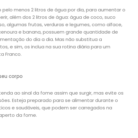
 pelo menos 2 litros de água por dia, para aumentar o
r, além dos 2 litros de água: água de coco, suco
so, algumas frutas, verduras e legumes, como alface,
 cenoura e banana, possuem grande quantidade de
imentação do dia a dia. Mas não substitua a
s, e sim, os inclua na sua rotina diária para um
a Franco.
seu corpo
tenda ao sinal da fome assim que surgir, mas evite os
ões. Esteja preparado para se alimentar durante o
áticos e saudáveis, que podem ser carregados na
 aperto da fome.