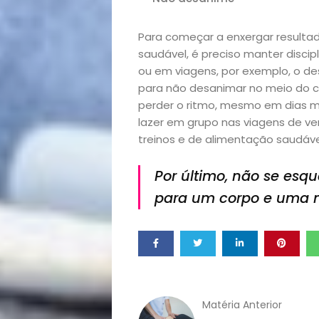
Saúde
Para começar a enxergar resultad
e
saudável, é preciso manter disci
ou em viagens, por exemplo, o d
Qualidade
para não desanimar no meio do c
perder o ritmo, mesmo em dias ma
de
lazer em grupo nas viagens de ve
treinos e de alimentação saudáve
Vida
Por último, não se esq
Sexualidade
para um corpo e uma 
Variedades
Buscar
Matéria Anterior