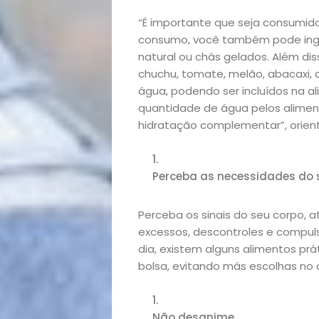
“É importante que seja consumido
Homem
consumo, você também pode ingeri
natural ou chás gelados. Além dis
Mães
chuchu, tomate, melão, abacaxi,
água, podendo ser incluídos na al
&
quantidade de água pelos alimento
hidratação complementar”, orient
Filhos
Notícias
Perceba as necessidades do 
Opinião
Perceba os sinais do seu corpo, a
excessos, descontroles e compuls
dia, existem alguns alimentos pr
Pets
bolsa, evitando más escolhas no
Receitas
Não desanime