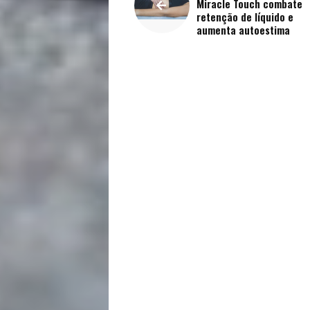
Miracle Touch combate
retenção de líquido e
aumenta autoestima