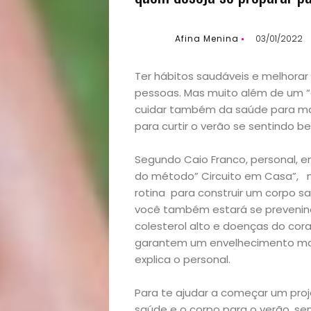
Afina Menina
03/01/2022
Ter hábitos saudáveis e melhora
pessoas. Mas muito além de um “c
cuidar também da saúde para man
para curtir o verão se sentindo b
Segundo Caio Franco, personal, e
do método” Circuito em Casa”, m
rotina para construir um corpo sa
você também estará se prevenind
colesterol alto e doenças do cor
garantem um envelhecimento mai
explica o personal.
Para te ajudar a começar um proj
saúde e o corpo para o verão, se