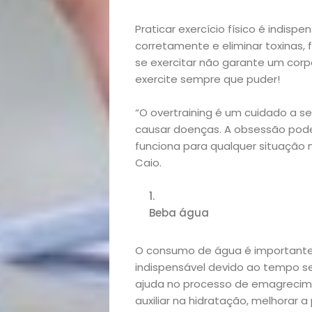
Início
Praticar exercício físico é indis
corretamente e eliminar toxinas, 
Academia
se exercitar não garante um corp
exercite sempre que puder!
Beleza
“O overtraining é um cuidado a s
Bora
causar doenças. A obsessão pode
funciona para qualquer situação 
lá!
Caio.
Casa
Beba água
e
O consumo de água é importante 
Decoração
indispensável devido ao tempo s
ajuda no processo de emagreciment
auxiliar na hidratação, melhorar a
Exclusiva