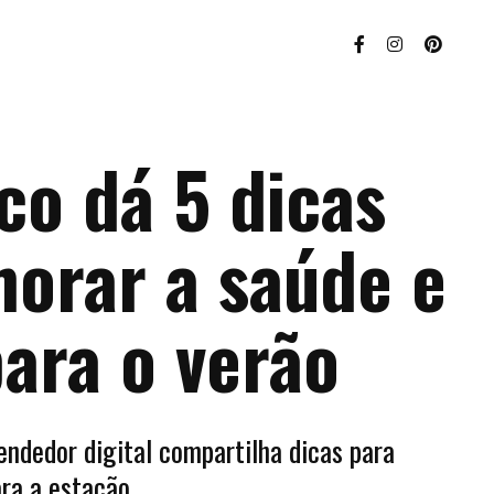
co dá 5 dicas
horar a saúde e
ara o verão
endedor digital compartilha dicas para
ara a estação