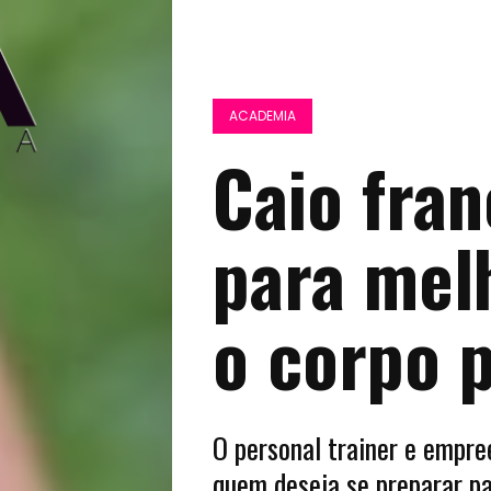
ACADEMIA
Caio fran
para mel
o corpo p
O personal trainer e empre
quem deseja se preparar p