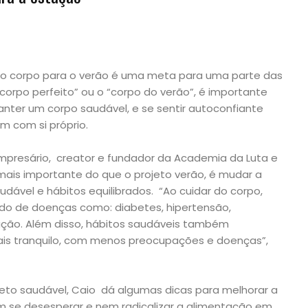
r o corpo para o verão é uma meta para uma parte das
orpo perfeito” ou o “corpo do verão”, é importante
ter um corpo saudável, e se sentir autoconfiante
em com si próprio.
mpresário, creator e fundador da Academia da Luta e
ais importante do que o projeto verão, é mudar a
udável e hábitos equilibrados. “Ao cuidar do corpo,
o de doenças como: diabetes, hipertensão,
ação. Além disso, hábitos saudáveis também
s tranquilo, com menos preocupações e doenças”,
eto saudável, Caio dá algumas dicas para melhorar a
m se desesperar e nem radicalizar a alimentação em