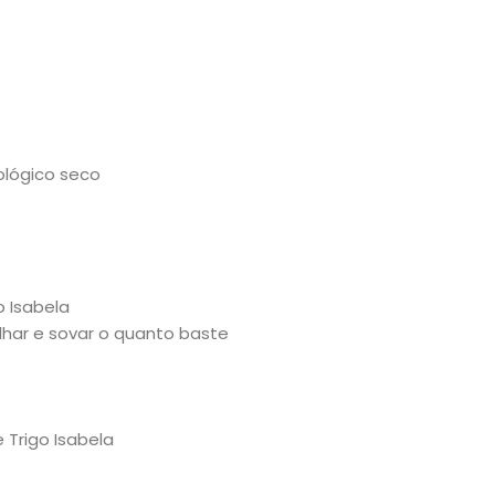
ológico seco
o Isabela
ilhar e sovar o quanto baste
e Trigo Isabela