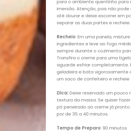
Mães
para o ambiente quentinho para c
imersão. Atenção, pois não pode 
&
até dourar e deixe escorrer em p
separar as duas partes e recheie.
Filhos
Recheio
: Em uma panela, misture 
ingredientes e leve ao fogo médi
Notícias
sempre durante o cozimento para 
Transfira o creme para uma tigel
Opinião
aguarde esfriar completamente. Re
geladeira e bata vigorosamente a
Pets
um saco de confeiteiro e recheie
Receitas
Dica:
Deixe reservado um pouco m
textura da massa. Se quiser faze
Saúde
pó peneirado ao creme já pronto e
por de 35 a 40 minutos.
e
Tempo de Preparo
: 90 minutos