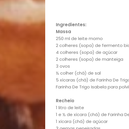
Ingredientes:
Massa
250 ml de leite morno
2 colheres (sopa) de fermento bi
4 colheres (sopa) de açúcar
2 colheres (sopa) de manteiga
3 ovos
½ colher (chá) de sal
5 xícaras (chá) de Farinha De Trig
Farinha De Trigo Isabela para polv
Recheio
Início
1 litro de leite
1 e ½ de xícara (chá) de Farinha D
1 xícara (chá) de açúcar
Academia
3 gemas peneiradas