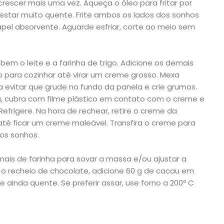
rescer mais uma vez. Aqueça o óleo para fritar por
estar muito quente. Frite ambos os lados dos sonhos
apel absorvente. Aguarde esfriar, corte ao meio sem
bem o leite e a farinha de trigo. Adicione os demais
o para cozinhar até virar um creme grosso. Mexa
evitar que grude no fundo da panela e crie grumos.
a, cubra com filme plástico em contato com o creme e
frigere. Na hora de rechear, retire o creme da
té ficar um creme maleável. Transfira o creme para
 os sonhos.
ais de farinha para sovar a massa e/ou ajustar a
r o recheio de chocolate, adicione 60 g de cacau em
 ainda quente. Se preferir assar, use forno a 200º C