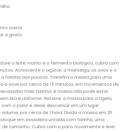
nilha
anto baste
ar a gosto
sture o leite morno e o fermento biológico, cubra com
utos. Acrescente o açúcar, a manteiga, os ovos e o
o a farinha aos poucos. Transfira a massa para uma
rinha e sove por cerca de 15 minutos, em movimentos de
necessário mais farinha. A massa não pode estar
em lisa e uniforme. Retorne a massa para a tigela,
ra com o pano e deixe descansar em um lugar
 volume, por cerca de 1 hora. Divida a massa em 20
 coloque em assadeira untada com farinha, uma
brar de tamanho. Cubra com o pano novamente e leve