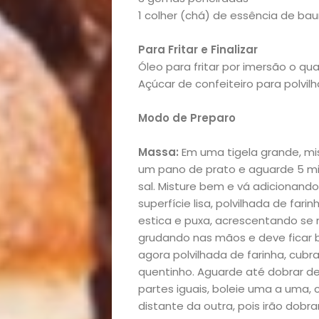
1 colher (chá) de essência de bau
Beleza
Para Fritar e Finalizar
Bora
Óleo para fritar por imersão o qu
Açúcar de confeiteiro para polvilh
lá!
Modo de Preparo
Casa
Massa:
Em uma tigela grande, mi
e
um pano de prato e aguarde 5 min
sal. Misture bem e vá adicionand
superfície lisa, polvilhada de fa
Decoração
estica e puxa, acrescentando se 
grudando nas mãos e deve ficar b
Exclusiva
agora polvilhada de farinha, cub
quentinho. Aguarde até dobrar de
Homem
partes iguais, boleie uma a uma,
distante da outra, pois irão do