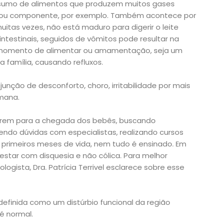
nsumo de alimentos que produzem muitos gases
to ou componente, por exemplo. Também acontece por
tas vezes, não está maduro para digerir o leite
intestinais, seguidos de vômitos pode resultar na
 momento de alimentar ou amamentação, seja um
família, causando refluxos.
junção de desconforto, choro, irritabilidade por mais
emana.
parem para a chegada dos bebês, buscando
cendo dúvidas com especialistas, realizando cursos
 primeiros meses de vida, nem tudo é ensinado. Em
estar com disquesia e não cólica. Para melhor
ogista, Dra. Patrícia Terrivel esclarece sobre esse
 definida como um distúrbio funcional da região
 é normal.