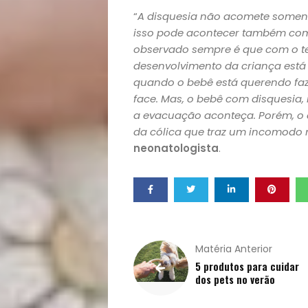
“
A disquesia não acomete soment
Notícias
isso pode acontecer também com
observado sempre é que com o te
Opinião
desenvolvimento da criança está
quando o bebê está querendo fazer
Pets
face. Mas, o bebê com disquesia
a evacuação aconteça. Porém, o 
Receitas
da cólica que traz um incomodo 
neonatologista
.
Saúde
e
Qualidade
Matéria Anterior
5 produtos para cuidar
de
dos pets no verão