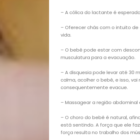
lá!
– A cólica do lactante é esperad
Casa
– Oferecer chás com o intuito de
e
vida.
– O bebê pode estar com desconfo
Decoração
musculatura para a evacuação.
Exclusiva
– A disquesia pode levar até 30 
calma, acolher o bebê, e isso, vai 
Homem
consequentemente evacue.
Mães
– Massagear a região abdominal e
&
– O choro do bebê é natural, afin
está sentindo. A força que ele fa
Filhos
força resulta no trabalho dos mú