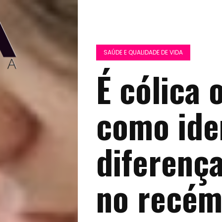
SAÚDE E QUALIDADE DE VIDA
É cólica 
como iden
diferenç
no recém