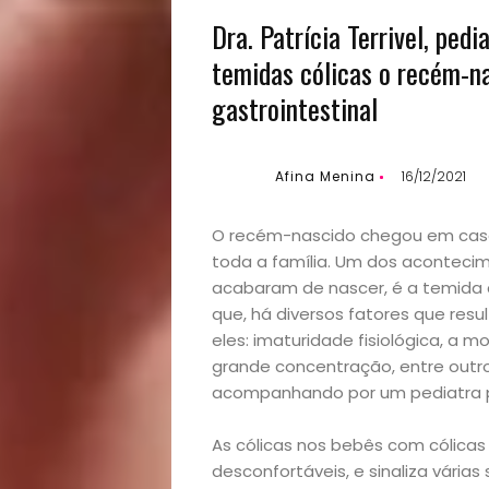
Dra. Patrícia Terrivel, ped
temidas cólicas o recém-na
gastrointestinal
Afina Menina
16/12/2021
O recém-nascido chegou em cas
toda a família. Um dos acontec
acabaram de nascer, é a temida có
que, há diversos fatores que res
eles: imaturidade fisiológica, a 
grande concentração, entre outro
acompanhando por um pediatra pa
As cólicas nos bebês com cólic
desconfortáveis, e sinaliza vári