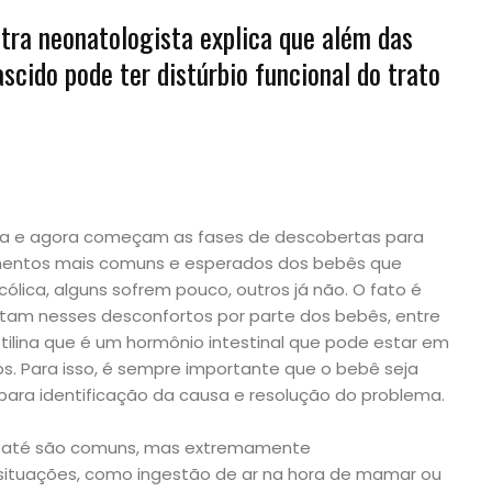
iatra neonatologista explica que além das
scido pode ter distúrbio funcional do trato
a e agora começam as fases de descobertas para
imentos mais comuns e esperados dos bebês que
lica, alguns sofrem pouco, outros já não. O fato é
ultam nesses desconfortos por parte dos bebês, entre
motilina que é um hormônio intestinal que pode estar em
s. Para isso, é sempre importante que o bebê seja
ra identificação da causa e resolução do problema.
as até são comuns, mas extremamente
as situações, como ingestão de ar na hora de mamar ou