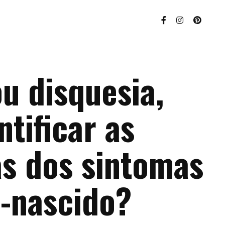
ou disquesia,
tificar as
as dos sintomas
-nascido?