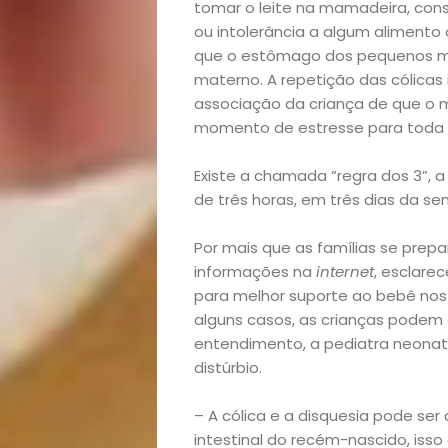
tomar o leite na mamadeira, co
ou intolerância a algum alimen
que o estômago dos pequenos mui
materno. A repetição das cólicas 
associação da criança de que o
momento de estresse para toda a 
Existe a chamada “regra dos 3”, a 
de três horas, em três dias da s
Início
Por mais que as famílias se pre
informações na
internet
, esclare
para melhor suporte ao bebê nos
Academia
alguns casos, as crianças podem 
entendimento, a pediatra neonatol
Beleza
distúrbio.
Bora
– A cólica e a disquesia pode ser
intestinal do recém-nascido, isso