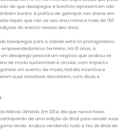
nsão de que desapegos e brechós representam não
mbém bonita. A prática de garimpar nas araras em
da àquilo que não se usa virou rotina e mais de 150
edições do evento nesses dez anos.
ck de Desapegos para a cidade está no protagonismo
o empreendedorismo feminino. Há 10 anos, a
 de um desapego pessoal um negócio que acabou se
ra de moda sustentável e circular, com impacto
rganizar um evento de moda, Natália incentiva e
rem suas iniciativas decolarem, com dicas e
k
da Márcia Olmedo. Em 2014, ela que nunca havia
articipando de uma edição do Brick para vender suas
lguma renda. Acabou vendendo tudo e fez do Brick de