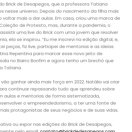
 do Brick de Desapegos, que a professora Tatiana
s nesse universo. Depois do nascimento da filha mais
o voltar mais a dar aulas. Em casa, criou uma marca de
oleção de Protesto, mas, durante a pandemia, o
assistir uma live do Brick com uma jovem que resolver
, ela se inspirou. “Eu me inscrevi na edição digital, e,
i peças, fiz live, participei de mentorias e as ideias
tina Repentina para marcar esse novo jeito de
sala no Bairro Bonfim e agora tenho um brechó que
 Tatiana.
 vão ganhar ainda mais força em 2022. Natália vai criar
 para continuar repassando tudo que aprendeu sobre
om aulas e mentorias de forma sistematizada,
esenvolver o empreendedorismo, a ter uma fonte de
ais protagonistas de seus negócios e de suas vidas.
iativa ou expor nas edições do Brick de Desapegos,
amente pelo email:
contato@brickdedesapegos.com
.