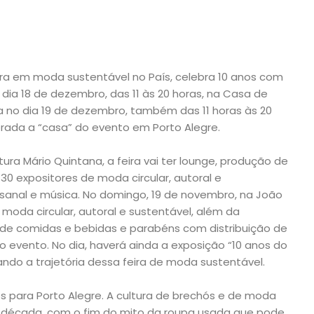
eira em moda sustentável no País, celebra 10 anos com
dia 18 de dezembro, das 11 às 20 horas, na Casa de
ua no dia 19 de dezembro, também das 11 horas às 20
erada a “casa” do evento em Porto Alegre.
ura Mário Quintana, a feira vai ter lounge, produção de
 30 expositores de moda circular, autoral e
esanal e música. No domingo, 19 de novembro, na João
 moda circular, autoral e sustentável, além da
 de comidas e bebidas e parabéns com distribuição de
do evento. No dia, haverá ainda a exposição “10 anos do
ando a trajetória dessa feira de moda sustentável.
os para Porto Alegre. A cultura de brechós e de moda
 década, com o fim do mito da roupa usada que pode