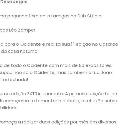
e Desapegos:
 Uma pequena feira entre amigas no Dub Stúdio.
ppos Léo Zamper.
a para o Ocidente e realiza sua 1ª edição no Casarão
 da casa noturna.
ta de todo o Ocidente com mais de 80 expositores.
upou não só o Ocidente, mas também a rua João
a foi fechada!
 uma edição EXTRA itinerante. A primeira edição foi no
ick começaram a fomentar o debate, a reflexão sobre
ilidade.
k começa a realizar duas edições por mês em diversos