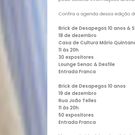
e
Confira a agenda dessa edição d
Decoração
Brick de Desapegos 10 anos & 
18 de dezembro
Exclusiva
Casa de Cultura Mário Quintan
11 às 20h
Homem
30 expositores
Lounge Senac & Desfile
Mães
Entrada Franca
&
Brick de Desapegos 10 anos
19 de dezembro
Rua João Telles
Filhos
11 às 20h
50 expositores
Notícias
Entrada Franca