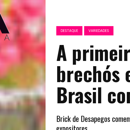
DESTAQUE
VARIEDADES
A primeir
brechós 
Brasil co
Brick de Desapegos comemo
expositores.