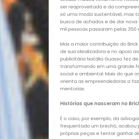
ser reaproveitada e da compree
só uma moda sustentável, mas ta
busca de achados e de dar nova vi
mil pessoas passaram pelas 350 
Mas a maior contribuição do Bri
de sua idealizadora e no apoio a
publicitária Natália Guasso fez
transformando em uma grande fei
social e ambiental. Mais do que o
orienta as empreendedoras a faze
mentorias.
Histórias que nasceram no Bric
É o caso, por exemplo, da advoga
frequentado um brechó, acabou p
próprias peças e tentar ganhar a