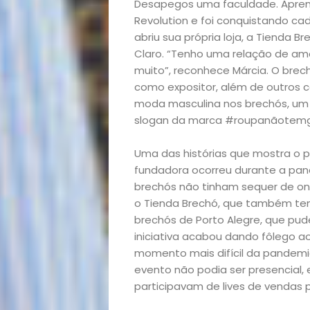
Desapegos uma faculdade. Aprend
Revolution e foi conquistando ca
abriu sua própria loja, a Tienda B
Claro. “Tenho uma relação de amo
muito”, reconhece Márcia. O brec
como expositor, além de outros co
moda masculina nos brechós, um 
slogan da marca #roupanãotemg
Uma das histórias que mostra o p
fundadora ocorreu durante a pand
brechós não tinham sequer de ond
o Tienda Brechó, que também te
brechós de Porto Alegre, que pud
iniciativa acabou dando fôlego 
momento mais difícil da pandemia
evento não podia ser presencial, e
participavam de lives de vendas p