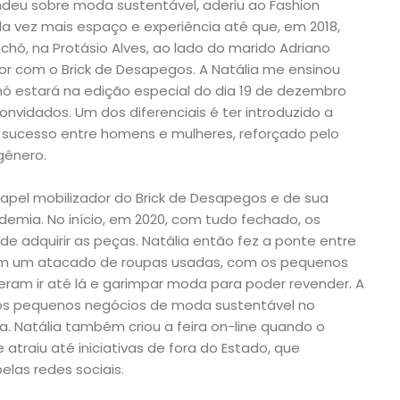
eu sobre moda sustentável, aderiu ao Fashion
da vez mais espaço e experiência até que, em 2018,
rechó, na Protásio Alves, ao lado do marido Adriano
r com o Brick de Desapegos. A Natália me ensinou
hó estará na edição especial do dia 19 de dezembro
nvidados. Um dos diferenciais é ter introduzido a
sucesso entre homens e mulheres, reforçado pelo
ênero.
apel mobilizador do Brick de Desapegos e de sua
emia. No início, em 2020, com tudo fechado, os
e adquirir as peças. Natália então fez a ponte entre
m um atacado de roupas usadas, com os pequenos
eram ir até lá e garimpar moda para poder revender. A
aos pequenos negócios de moda sustentável no
. Natália também criou a feira on-line quando o
 atraiu até iniciativas de fora do Estado, que
elas redes sociais.