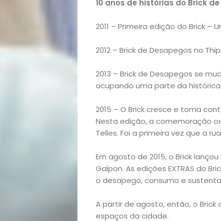
Opinião
10 anos de histórias do Brick d
Pets
2011 – Primeira edição do Brick –
Receitas
2012 – Brick de Desapegos no Thi
Saúde
2013 – Brick de Desapegos se mud
ocupando uma parte da histórica
e
2015 – O Brick cresce e toma con
Nesta edição, a comemoração oc
Qualidade
Telles. Foi a primeira vez que a ru
de
Em agosto de 2015, o Brick lançou
Galpon. As edições EXTRAS do Br
Vida
o desapego, consumo e sustentab
Sexualidade
A partir de agosto, então, o Bric
espaços da cidade.