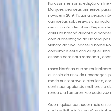
Foi assim, em uma edição on line
Marques deu seus primeiros passo
nova, em 2019, Tatiana decidiu nã
camisetas subversivas chamada C
negócio não decolava. Depois de 
abrir um brechó durante a pandemia
com a orientação da Natália, poste
Início
vinham ao vivo. Adotei o nome Ro
consumir e este ano aluguei uma 
Academia
atende com hora marcada”, conta
Beleza
Essas histórias que se multiplicam
a Escola do Brick de Desapegos,
Bora
moda sustentável e circular e, c
continuar apoiando mulheres a d
lá!
renda e a tornarem-se cada vez m
Casa
Quem quiser conhecer mais a inic
pode solicitar informações diret