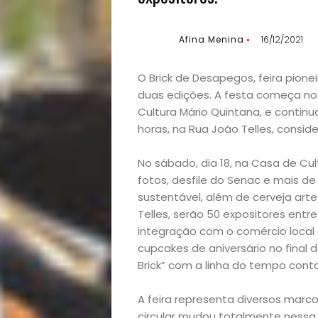
Afina Menina
16/12/2021
O Brick de Desapegos, feira pion
duas edições. A festa começa no 
Cultura Mário Quintana, e contin
horas, na Rua João Telles, consid
No sábado, dia 18, na Casa de Cult
fotos, desfile do Senac e mais de
sustentável, além de cerveja art
Telles, serão 50 expositores entre
integração com o comércio local
cupcakes de aniversário no final 
Brick” com a linha do tempo cont
A feira representa diversos marc
circular mudou totalmente nessa