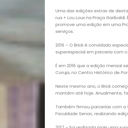
Variedades
Uma das edições extras de destaq
rua + Lou Loux na Praça Garibaldi.
promove uma edição em uma Praça.
Buscar
serviços.
2016 – O Brick é convidado especi
superespecial em parceria com o
É em 2016 que a edição mensal 
Coruja, no Centro Histórico de Por
Neste mesmo ano, o Brick começa 
mantém até hoje. Anualmente, f
Também firmou parcerias com a S
Faculdade Senac, realizando edi
2017 – Foi realizada mais uma su