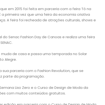
ue em 2015 foi feita em parceria com a feira Tô na
 É a primeira vez que uma feira da economia criativa
 A feira foi recheada de atrações culturais, shows e
al do Senac Fashion Day de Canoas e realiza uma feira
 SENAC.
se muda de casa e passa uma temporada no Solar
to Alegre.
sua parceria com o Fashion Revolution, que se
az parte da programação.
emana Lixo Zero e o Curso de Design de Moda da
ções com muitos conteúdos gratuitos.
per edição em parceria com o Curso de Design de Moda