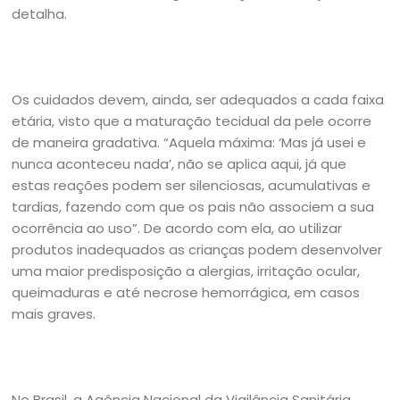
detalha.
Os cuidados devem, ainda, ser adequados a cada faixa
etária, visto que a maturação tecidual da pele ocorre
de maneira gradativa. “Aquela máxima: ‘Mas já usei e
nunca aconteceu nada’, não se aplica aqui, já que
estas reações podem ser silenciosas, acumulativas e
tardias, fazendo com que os pais não associem a sua
ocorrência ao uso”. De acordo com ela, ao utilizar
produtos inadequados as crianças podem desenvolver
uma maior predisposição a alergias, irritação ocular,
queimaduras e até necrose hemorrágica, em casos
mais graves.
No Brasil, a Agência Nacional da Vigilância Sanitária