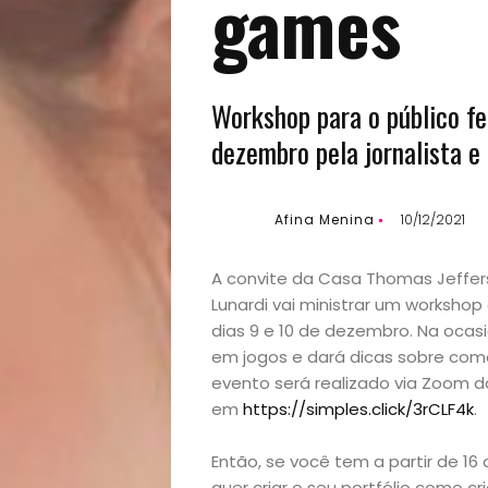
games
Workshop para o público fe
dezembro pela jornalista e
Afina Menina
10/12/2021
A convite da Casa Thomas Jeffers
Lunardi vai ministrar um workshop 
dias 9 e 10 de dezembro. Na ocasi
em jogos e dará dicas sobre com
evento será realizado via Zoom d
em
https://simples.click/3rCLF4k
.
Então, se você tem a partir de 1
quer criar o seu portfólio como cr