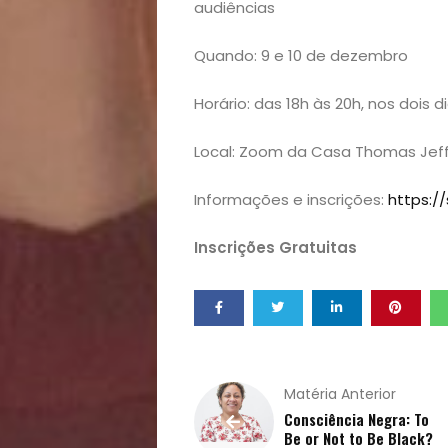
audiências
Homem
Quando: 9 e 10 de dezembro
Mães
Horário: das 18h às 20h, nos dois d
&
Local: Zoom da Casa Thomas Jef
Filhos
Informações e inscrições:
https://
Notícias
Inscrições Gratuitas
Opinião
Pets
Receitas
Matéria Anterior
Consciência Negra: To
Be or Not to Be Black?