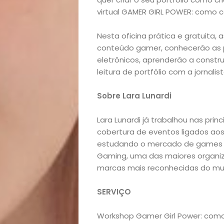
Início
virtual GAMER GIRL POWER: como c
Academia
Nesta oficina prática e gratuita, 
conteúdo gamer, conhecerão as po
Beleza
eletrônicos, aprenderão a constru
leitura de portfólio com a jornali
Bora
Sobre Lara Lunardi
lá!
Lara Lunardi já trabalhou nas pri
Casa
cobertura de eventos ligados ao
estudando o mercado de games n
Gaming, uma das maiores organiz
e
marcas mais reconhecidas do m
Decoração
SERVIÇO
Exclusiva
Workshop Gamer Girl Power: como