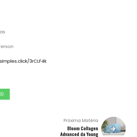
ias
ferson
simples.click/3rCLF4k
Próxima Matéria
Bloom Collagen
Advanced da Young