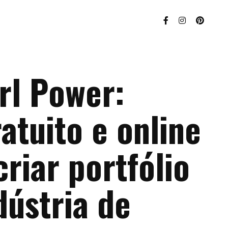
rl Power:
atuito e online
criar portfólio
dústria de