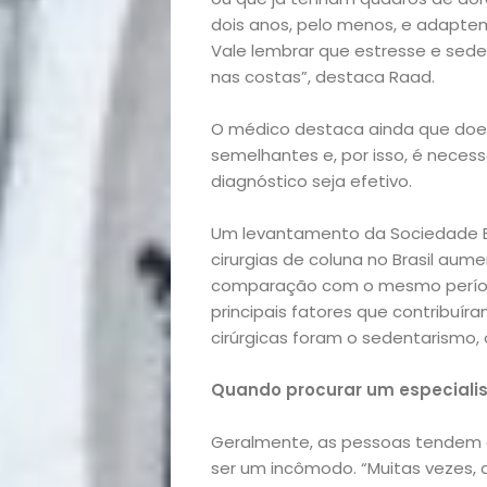
Beleza
dois anos, pelo menos, e adaptem a
Vale lembrar que estresse e se
Bora
nas costas”, destaca Raad.
lá!
O médico destaca ainda que doen
semelhantes e, por isso, é nece
Casa
diagnóstico seja efetivo.
Um levantamento da Sociedade Br
e
cirurgias de coluna no Brasil au
comparação com o mesmo período
Decoração
principais fatores que contribuír
cirúrgicas foram o sedentarismo,
Exclusiva
Quando procurar um especiali
Homem
Geralmente, as pessoas tendem 
Mães
ser um incômodo. “Muitas vezes, a