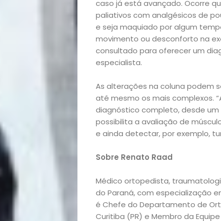
caso já está avançado. Ocorre q
&
paliativos com analgésicos de po
e seja maquiado por algum tempo.
movimento ou desconforto na exe
Filhos
consultado para oferecer um diag
especialista.
Notícias
As alterações na coluna podem s
Opinião
até mesmo os mais complexos. “A
diagnóstico completo, desde um 
Pets
possibilita a avaliação de múscul
e ainda detectar, por exemplo, tu
Receitas
Sobre Renato Raad
Saúde
Médico ortopedista, traumatologi
do Paraná, com especialização e
e
é Chefe do Departamento de Ort
Curitiba (PR) e Membro da Equip