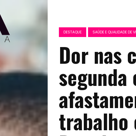
DESTAQUE
SAÚDE E QUALIDADE DE V
Dor nas c
segunda 
afastame
trabalho