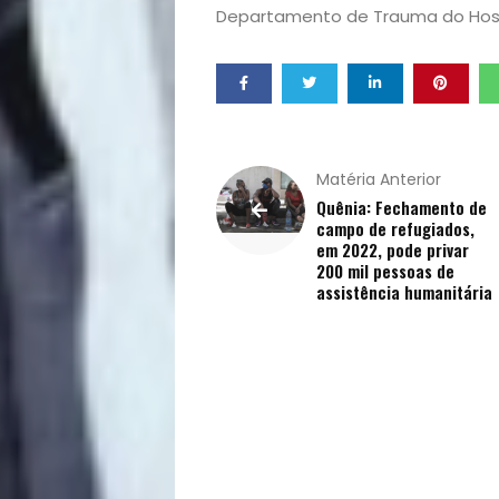
Qualidade
Departamento de Trauma do Hospi
de
Vida
Sexualidade
Matéria Anterior
Quênia: Fechamento de
Variedades
campo de refugiados,
em 2022, pode privar
200 mil pessoas de
assistência humanitária
Buscar