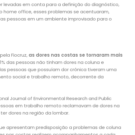
 levadas em conta para a definição do diagnóstico,
o home office, esses problemas se acentuaram,
las pessoas em um ambiente improvisado para o
ela Fiocruz,
as dores nas costas se tornaram mais
41% das pessoas não tinham dores na coluna e
 das pessoas que possuíam dor crônica tiveram uma
mento social e trabalho remoto, decorrente da
nal Journal of Environmental Research and Public
pessoas em trabalho remoto reclamavam de dores na
 ter dores na região da lombar.
ue apresentam predisposição a problemas de coluna
res nas costas realizem acompanhamentos a cada