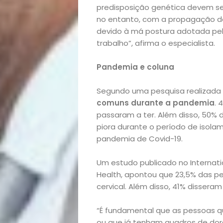
predisposição genética devem ser
no entanto, com a propagação d
devido à má postura adotada pe
trabalho”, afirma o especialista.
Pandemia e coluna
Segundo uma pesquisa realizada p
comuns durante a pandemia
. 
passaram a ter. Além disso, 50%
piora durante o período de isola
pandemia de Covid-19.
Um estudo publicado no Internatio
Health, apontou que 23,5% das 
Início
cervical. Além disso, 41% disseram
Academia
“É fundamental que as pessoas q
ou que já tenham quadros de do