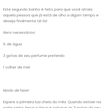
Este segundo banho é feito para que você atraia
aquela pessoa que já está de olho a algum tempo e
deseja finalmente tê-la!
Itens necessários:
1L de água
3 gotas de seu perfume preferido
1 colher de mel
Modo de fazer:
Espere a primeira lua cheia do mês. Quando estiver na
noite certa, ferva a água e coloque as 3 gotas do seu