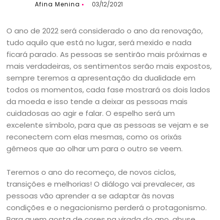
Afina Menina
03/12/2021
O ano de 2022 será considerado o ano da renovação,
tudo aquilo que está no lugar, será mexido e nada
ficará parado. As pessoas se sentirão mais próximas e
mais verdadeiras, os sentimentos serão mais expostos,
sempre teremos a apresentação da dualidade em
todos os momentos, cada fase mostrará os dois lados
da moeda e isso tende a deixar as pessoas mais
cuidadosas ao agir e falar. O espelho será um
excelente símbolo, para que as pessoas se vejam e se
reconectem com elas mesmas, como os orixás
gêmeos que ao olhar um para o outro se veem.
Teremos o ano do recomeço, de novos ciclos,
transições e melhorias! O diálogo vai prevalecer, as
pessoas vão aprender a se adaptar às novas
condições e o negacionismo perderá o protagonismo.
Para quem gosta de cores na virada do ano, abuse