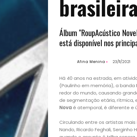
brasileir
Álbum "RoupAcústico Novela
está disponível nos princi
Afina Menina
23/11/2021
Há 40 anos na estrada, em ativid
(Paulinho em memória), a banda
redor do mundo, causando grande
Início
de segmentação etária, rítmica, e
Nova
é atemporal, é diferente e ú
Academia
Circulando entre os artistas mais 
Beleza
Nando, Ricardo Feghali, Serginho
quando o assunto é trilha sonora.