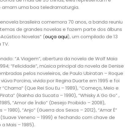
que amam uma boa teledramaturgia.
enovela brasileira comemora 70 anos, a banda reuniu
m temas de grandes novelas e fazem parte dos álbuns
pAcústico Novelas” (
ouça aqui
), um compilado de 13
 TV.
onado: “A Viagem”, abertura da novela de Wolf Maia
4; “Felicidade”, música principal da novela de Denise
lembradas pelos noveleiros, de Paulo Ubiratan – Roque
iúva Porcina, vivida por Regina Duarte em 1995 e foi
 “Chama” (Que Rei Sou Eu – 1989), “Começo, Meio e
 Pirata” (Rainha da Sucata – 1990), “Whisky A Go Go” ,
85, “Amor de Índio” (Desejo Proibido – 2008),
 – 1980), “Anjo” (Guerra dos Sexos – 2012), “Amar É”
r” (Suave Veneno – 1999) e fechando com chave de
a Mais – 1985).