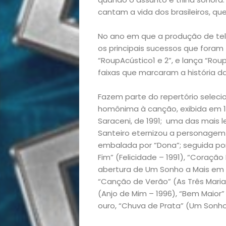
Bora
cantam a vida dos brasileiros, 
lá!
No ano em que a produção de tel
os principais sucessos que fora
Casa
“RoupAcústico1 e 2”, e lança “Rou
faixas que marcaram a história da
e
Fazem parte do repertório seleci
homônima à canção, exibida em 199
Decoração
Saraceni, de 1991; uma das mais 
Santeiro eternizou a personagem v
Exclusiva
embalada por “Dona”; seguida por
Fim” (Felicidade – 1991), “Coração
Homem
abertura de Um Sonho a Mais em 19
“Canção de Verão” (As Três Marias
Mães
(Anjo de Mim – 1996), “Bem Maio
ouro, “Chuva de Prata” (Um Sonho 
&