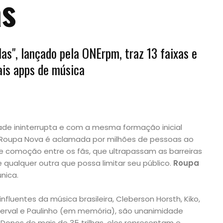
as
s", lançado pela ONErpm, traz 13 faixas e
pais apps de música
ade ininterrupta e com a mesma formação inicial
 Roupa Nova é aclamada por milhões de pessoas ao
 comoção entre os fãs, que ultrapassam as barreiras
 qualquer outra que possa limitar seu público.
Roupa
nica.
influentes da música brasileira, Cleberson Horsth, Kiko,
 Herval e Paulinho (em memória), são unanimidade
 Donos de mais de 35 trilhas, eles representam e