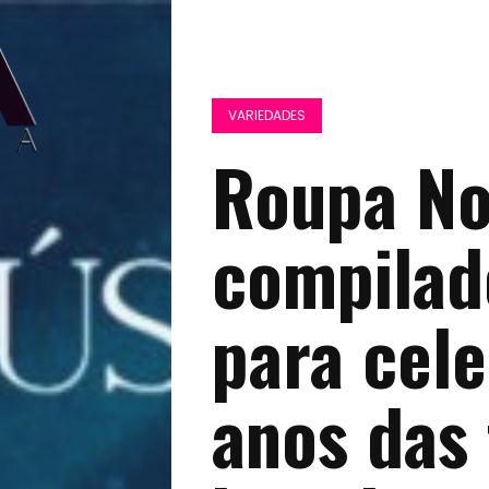
VARIEDADES
Roupa No
compilad
para cele
anos das 