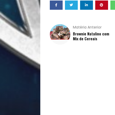
Filhos
Notícias
Matéria Anterior
Brownie Natalino com
Opinião
Mix de Cereais
Pets
Receitas
Saúde
e
Qualidade