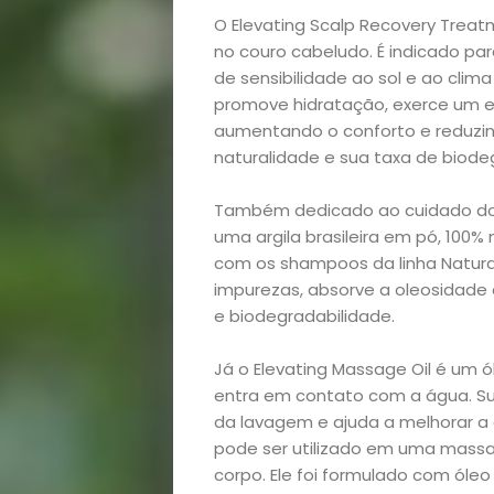
O Elevating Scalp Recovery Trea
no couro cabeludo. É indicado p
de sensibilidade ao sol e ao clim
promove hidratação, exerce um ef
aumentando o conforto e reduzind
naturalidade e sua taxa de biode
Também dedicado ao cuidado do c
uma argila brasileira em pó, 100% 
com os shampoos da linha Natural
Início
impurezas, absorve a oleosidade 
e biodegradabilidade.
Academia
Já o Elevating Massage Oil é um
Beleza
entra em contato com a água. Su
da lavagem e ajuda a melhorar a
Bora
pode ser utilizado em uma mass
corpo. Ele foi formulado com ól