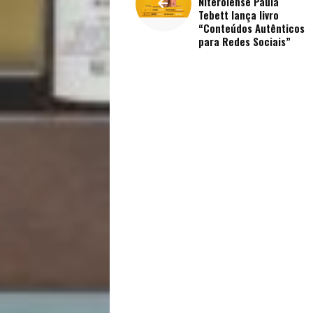
Vida
Niteroiense Paula
Tebett lança livro
“Conteúdos Autênticos
Sexualidade
para Redes Sociais”
Variedades
Buscar