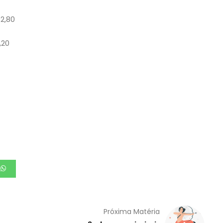
2,80
,20
Próxima Matéria