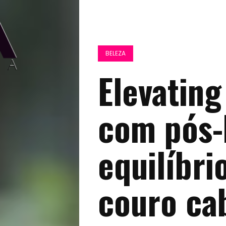
BELEZA
Elevating
com pós-
equilíbri
couro ca