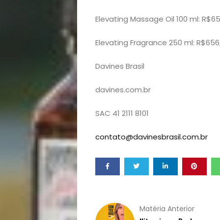
Notícias
Elevating Massage Oil 100 ml: R$65
Opinião
Elevating Fragrance 250 ml: R$656
Pets
Davines Brasil
davines.com.br
Receitas
SAC 41 2111 8101
Saúde
contato@davinesbrasil.com.br
e
Qualidade
de
Matéria Anterior