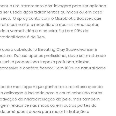
tment é um tratamento pós-lavagem para ser aplicado
ara ser usado após tratamentos químicos ou em caso
a seco. O spray conta com o Microbiotic Booster, que
eito calmante e reequilibra o ecossistema capilar,
o a vermelhidão e a coceira. Ele tem 99% de
gradabilidade é de 94%.
ouro cabeludo, o Elevating Clay Supercleanser é
natural. De uso apenas profissional, deve ser misturado
tech e proporciona limpeza profunda, elimina
excessiva e confere frescor. Tem 100% de naturalidade
 óleo de massagem que ganha textura leitosa quando
a aplicação é indicada para o couro cabeludo antes
 ativação da microcirculação da pele, mas também
agem relaxante nas mãos ou em outras partes do
eo de amêndoas doces para maior hidratação e