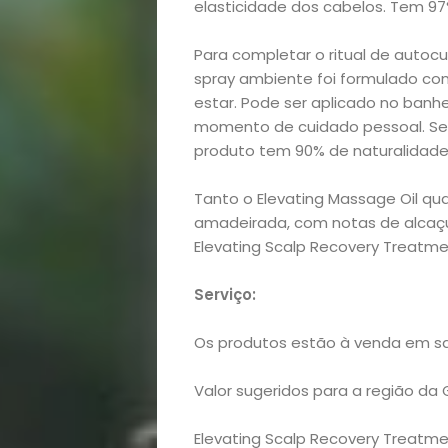
elasticidade dos cabelos. Tem 97
lá!
Para completar o ritual de autocu
Casa
spray ambiente foi formulado c
estar. Pode ser aplicado no banh
e
momento de cuidado pessoal. Se
produto tem 90% de naturalidade
Decoração
Tanto o Elevating Massage Oil qu
Exclusiva
amadeirada, com notas de alcaçu
Elevating Scalp Recovery Treatm
Homem
Serviço:
Mães
Os produtos estão à venda em sa
&
Valor sugeridos para a região da 
Filhos
Elevating Scalp Recovery Treatme