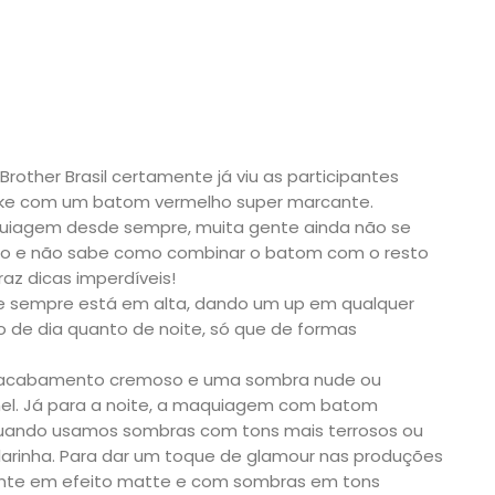
ther Brasil certamente já viu as participantes
make com um batom vermelho super marcante.
quiagem desde sempre, muita gente ainda não se
lho e não sabe como combinar o batom com o resto
az dicas imperdíveis!
 e sempre está em alta, dando um up em qualquer
nto de dia quanto de noite, só que de formas
com acabamento cremoso e uma sombra nude ou
mel. Já para a noite, a maquiagem com batom
quando usamos sombras com tons mais terrosos ou
rinha. Para dar um toque de glamour nas produções
rcante em efeito matte e com sombras em tons