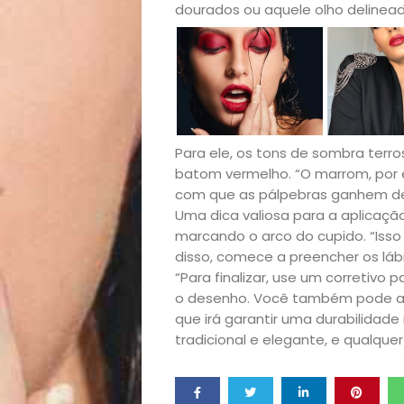
Bora
dourados ou aquele olho delinea
lá!
Casa
e
Para ele, os tons de sombra ter
batom vermelho. “O marrom, por e
Decoração
com que as pálpebras ganhem d
Uma dica valiosa para a aplicaçã
marcando o arco do cupido. “Isso v
Exclusiva
disso, comece a preencher os lábio
“Para finalizar, use um corretivo 
Homem
o desenho. Você também pode apl
que irá garantir uma durabilidade
Mães
tradicional e elegante, e qualque
&