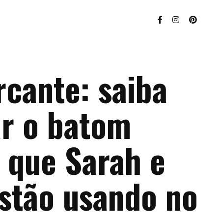
cante: saiba
r o batom
 que Sarah e
estão usando no