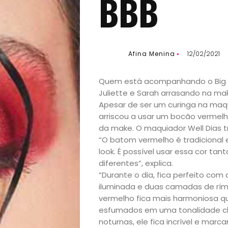
BBB
Afina Menina
12/02/2021
Quem está acompanhando o Big Bro
Juliette e Sarah arrasando na 
Apesar de ser um curinga na ma
arriscou a usar um bocão verme
da make. O maquiador Well Dias tr
“O batom vermelho é tradicional
look. É possível usar essa cor ta
Início
diferentes”, explica.
“Durante o dia, fica perfeito 
Academia
iluminada e duas camadas de rí
vermelho fica mais harmoniosa 
Beleza
esfumados em uma tonalidade cla
noturnas, ele fica incrível e ma