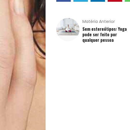
Filhos
Matéria Anterior
Notícias
Sem estereótipos: Yoga
pode ser feito por
Opinião
qualquer pessoa
Pets
Receitas
Saúde
e
Qualidade