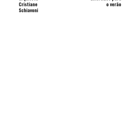
Cristiane
o verão
Schiavoni