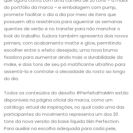
que agora conta com uma cartela de 20 tons – a maior
do portfólio da marca – e embalagem com pump,
promete facilitar o dia a dia por meio de itens que
possuem alta resistência para aguentar as semanas
quentes de verão e no transfer para não manchar o
look do trabalho. Eudora também apresenta dois novos
primers, com acabamento matte e glow, permitindo
escolher entre o efeito desejado, uma nova bruma
fixadora para aumentar ainda mais a durabilidade da
make, e dois tons de seu pó matificante ultrafino para
assentá-la e controlar a oleosidade do rosto ao longo
do dia.
Todos os conteúdos do desafio #PerfeitaPraMim estão
disponíveis na página oficial da marca, como um
catálogo virtual de inspirações, no qual cada uma das
participantes do movimento representa um dos 20
tons da nova versão da base líquida Skin Perfection.
Para auxiliar na escolha adequada para cada pele,