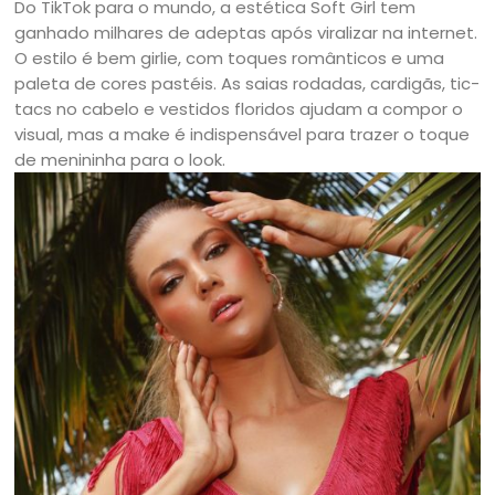
Do TikTok para o mundo, a estética Soft Girl tem
ganhado milhares de adeptas após viralizar na internet.
O estilo é bem girlie, com toques românticos e uma
paleta de cores pastéis. As saias rodadas, cardigãs, tic-
tacs no cabelo e vestidos floridos ajudam a compor o
visual, mas a make é indispensável para trazer o toque
de menininha para o look.