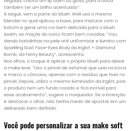
seguida, coloco um lip balm ou gloss, para a boca
também ter um brilho acentuado”.
A seguir, vem a parte do blush. Well usa o mesmo
blender no qual aplicou a base, para misturar com o
batom e gerar uma cor bem delicada para o blush.
Assim, as maçãs do rosto ficam bem coradas. “Vou
dando batidinhas na pele até uniformizar e ilumino com
Sparkling Dust Face-Eyes Body da Inglot + Diamond
Bomb, da Fenty Beauty”, acrescenta.
Nos olhos, o truque é aplicar o próprio blush para deixar
a make leve. “Uso o pincel de esfumar que usei na boca
e marco o côncavo, apenas com o resíduo que tiver no
pincel. Depois, utilizo o mesmo iluminador da Inglot, pois
o produto tem um fundo rosado e fica incrível para
esse acabamento”, sugere o maquiador. Se a intenção
é destacar o olhar, não tenha medo de apostar em um
delineado bem definido.
Você pode personalizar a sua make soft