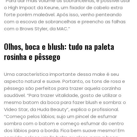
“Para dar mais volume às sobrancelhas, é possível usar
o High Impact da Keune, um fixador de cabelo extra
forte porém maleável. Após isso, venho penteando
com a escova de sobrancelhas e preencho as falhas
com o Brows Styler, da MAC.”
Olhos, boca e blush: tudo na paleta
rosinha e pêssego
Uma característica importante dessa make é seu
aspecto natural e suave. Portanto, os tons de rosa e
pêssego são perfeitos para trazer aquela corzinha
saudável. “Para trazer vitalidade, gosto de utilizar o
mesmo batom da boca para fazer blush e sombra: o
Video Star, da Huda Beauty”, explica o profissional.
“Começo pelos lábios; sujo um pincel de esfumar
sombra com o batom e começo esfumar do centro
dos lábios para a borda. Fica bem suave mesmo! Em