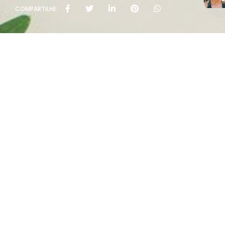
COMPARTILHE:
Políti
Rua João Rivab
T