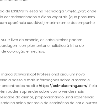
o de ESSENSITY está na Tecnologia “
Phytolipid”
, onde
 cor redesenhados e óleos vegetais (que possuem
s com aparência saudável) maximizam o desempenho
SITY livre de amônia, os cabeleireiros podem
abordagem complementar e holística à linha de
 de coloração e mechas.
marca Schwarzkopf Professional criou um novo
passo a passo e mais informações sobre a marca e
r encontrados no site
https://ask-elearning.com/
. Pela
ambém podem aprender sobre como vender mais
idelidade do cliente, proporcionando uma experiência
zada no salão por meio de seminários de cor e outros