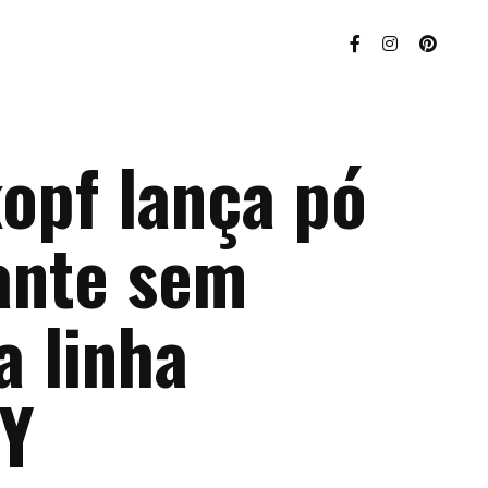
opf lança pó
ante sem
a linha
Y