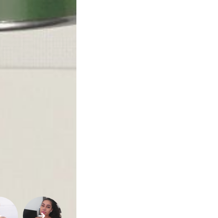
e
Qualidade
de
Vida
Sexualidade
Variedades
Buscar