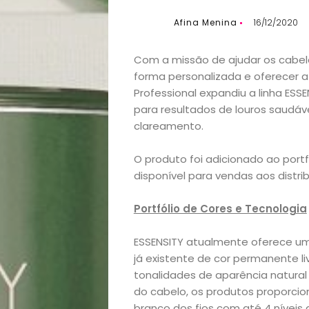
Afina Menina
16/12/2020
Com a missão de ajudar os cabele
forma personalizada e oferecer a
Professional expandiu a linha ES
para resultados de louros saudáv
clareamento.
O produto foi adicionado ao portfó
disponível para vendas aos distrib
Portfólio de Cores e Tecnologia
ESSENSITY atualmente oferece um
já existente de cor permanente l
tonalidades de aparência natural e
Início
do cabelo, os produtos proporcio
branco dos fios com até 4 níveis