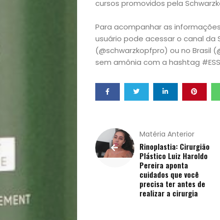
Homem
cursos promovidos pela Schwarzko
Mães
Para acompanhar as informações 
usuário pode acessar o canal da 
&
(@schwarzkopfpro) ou no Brasil (
sem amônia com a hashtag #ESSE
Filhos
Notícias
Opinião
Matéria Anterior
Rinoplastia: Cirurgião
Pets
Plástico Luiz Haroldo
Pereira aponta
Receitas
cuidados que você
precisa ter antes de
realizar a cirurgia
Saúde