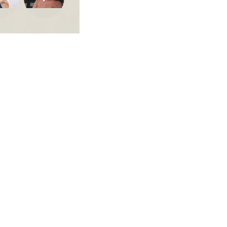
ca de Privacidade
•
Termos de Utilização
Jornalista Responsável:
Jana F
Afina Menina
em, 945 — Campo Largo/PR — CEP 83601-240 © — Afina Menina é uma ma
odos os Direitos Reservados. Desenvolvido por
Descomplica Comunicaç