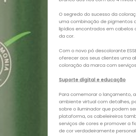
Academia
O segredo do sucesso da coloraçã
uma combinação de pigmentos de
Beleza
lipídios encontrados em cabelo
da cor.
Bora
Com o novo pó descolorante ESSEN
lá!
oferecer aos seus clientes uma 
coloração da marca com serviços
Casa
Suporte digital e educação
e
Para comemorar o lançamento, a 
Decoração
ambiente virtual com detalhes, 
sobre o iluminador que podem se
plataforma, os cabeleireiros t
Exclusiva
serviços de cores e promover a f
de cor verdadeiramente personali