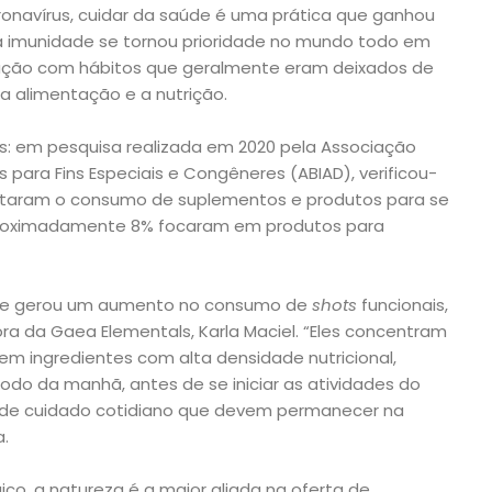
navírus, cuidar da saúde é uma prática que ganhou
 a imunidade se tornou prioridade no mundo todo em
pação com hábitos que geralmente eram deixados de
a alimentação e a nutrição.
: em pesquisa realizada em 2020 pela Associação
os para Fins Especiais e Congêneres (ABIAD), verificou-
ntaram o consumo de suplementos e produtos para se
proximadamente 8% focaram em produtos para
ade gerou um aumento no consumo de
shots
funcionais,
ora da Gaea Elementals, Karla Maciel. “Eles concentram
 em ingredientes com alta densidade nutricional,
do da manhã, antes de se iniciar as atividades do
as de cuidado cotidiano que devem permanecer na
a.
co, a natureza é a maior aliada na oferta de