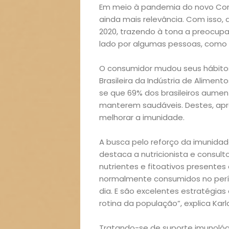
Em meio à pandemia do novo Coro
ainda mais relevância. Com isso,
2020, trazendo à tona a preocu
lado por algumas pessoas, como 
O consumidor mudou seus hábitos
Brasileira da Indústria de Aliment
se que 69% dos brasileiros aume
manterem saudáveis. Destes, a
melhorar a imunidade.
A busca pelo reforço da imunid
destaca a nutricionista e consult
nutrientes e fitoativos presentes
normalmente consumidos no perío
dia. E são excelentes estratégi
rotina da população”, explica Karl
Tratando-se de suporte imunológi