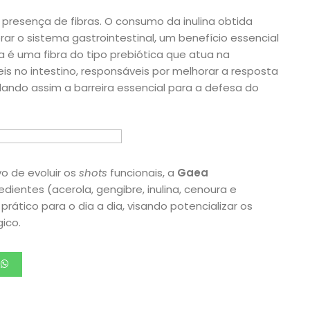
presença de fibras. O consumo da inulina obtida
rar o sistema gastrointestinal, um benefício essencial
na é uma fibra do tipo prebiótica que atua na
is no intestino, responsáveis por melhorar a resposta
lando assim a barreira essencial para a defesa do
o de evoluir os
shots
funcionais, a
Gaea
dientes (acerola, gengibre, inulina, cenoura e
rático para o dia a dia, visando potencializar os
ico.