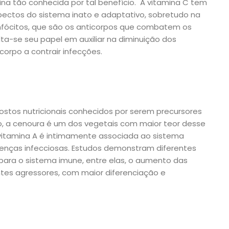
ina tão conhecida por tal benefício. A vitamina C tem
spectos do sistema inato e adaptativo, sobretudo na
linfócitos, que são os anticorpos que combatem os
lta-se seu papel em auxiliar na diminuição dos
corpo a contrair infecções.
stos nutricionais conhecidos por serem precursores
o, a cenoura é um dos vegetais com maior teor desse
vitamina A é intimamente associada ao sistema
enças infecciosas. Estudos demonstram diferentes
 para o sistema imune, entre elas, o aumento das
ntes agressores, com maior diferenciação e