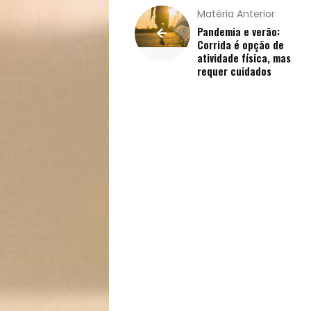
Matéria Anterior
Pandemia e verão:
Corrida é opção de
atividade física, mas
requer cuidados