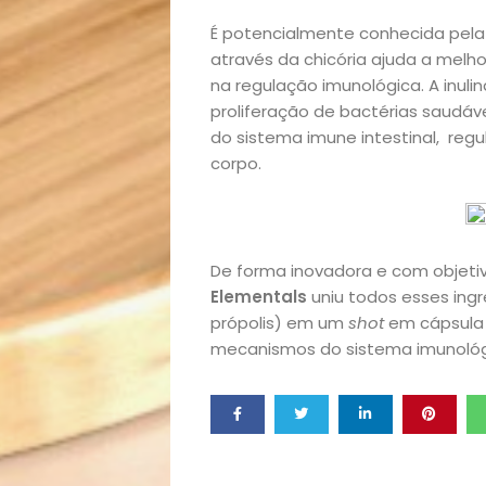
É potencialmente conhecida pela 
Saúde
através da chicória ajuda a melho
na regulação imunológica. A inuli
e
proliferação de bactérias saudáve
do sistema imune intestinal, regu
Qualidade
corpo.
de
Vida
De forma inovadora e com objetiv
Elementals
uniu todos esses ingre
Sexualidade
própolis) em um
shot
em cápsula p
mecanismos do sistema imunológ
Variedades
Buscar