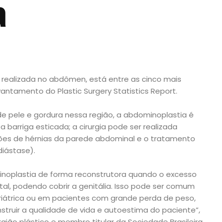
a
a realizada no abdômen, está entre as cinco mais
antamento do Plastic Surgery Statistics Report.
e pele e gordura nessa região, a abdominoplastia é
 barriga esticada; a cirurgia pode ser realizada
s de hérnias da parede abdominal e o tratamento
iástase).
noplastia de forma reconstrutora quando o excesso
al, podendo cobrir a genitália. Isso pode ser comum
riátrica ou em pacientes com grande perda de peso,
struir a qualidade de vida e autoestima do paciente”,
rgião plástico e membro titular da Sociedade Brasileira