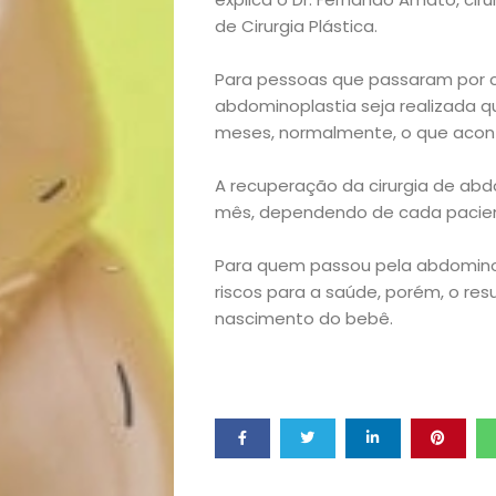
de Cirurgia Plástica.
lá!
Para pessoas que passaram por ci
Casa
abdominoplastia seja realizada q
meses, normalmente, o que aconte
e
A recuperação da cirurgia de ab
Decoração
mês, dependendo de cada pacie
Exclusiva
Para quem passou pela abdominopl
riscos para a saúde, porém, o re
nascimento do bebê.
Homem
Mães
&