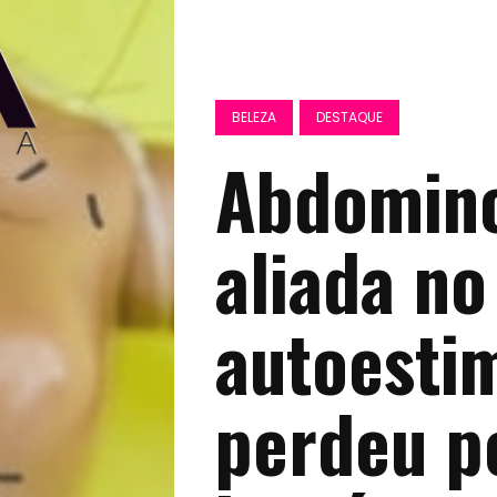
BELEZA
DESTAQUE
Abdomino
aliada no
autoesti
perdeu p