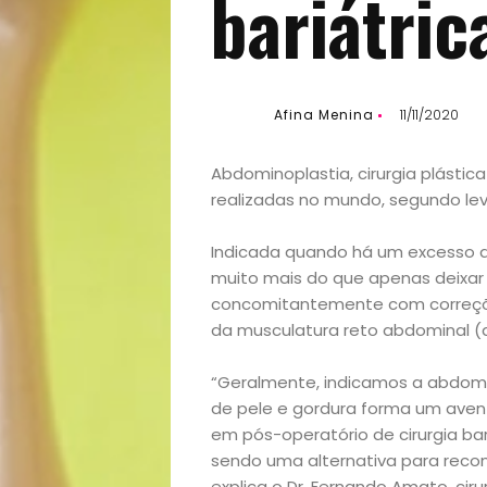
bariátric
Afina Menina
11/11/2020
Abdominoplastia, cirurgia plástic
realizadas no mundo, segundo lev
Indicada quando há um excesso d
muito mais do que apenas deixar a
Início
concomitantemente com correçõe
da musculatura reto abdominal (d
Academia
“Geralmente, indicamos a abdomi
Beleza
de pele e gordura forma um avent
em pós-operatório de cirurgia ba
sendo uma alternativa para recon
Bora
explica o Dr. Fernando Amato, ciru