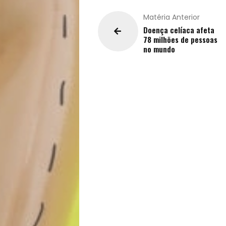
Filhos
Matéria Anterior
Notícias
Doença celíaca afeta
78 milhões de pessoas
no mundo
Opinião
Pets
Receitas
Saúde
e
Qualidade
de