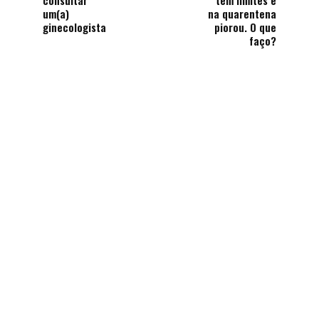
consultar
tem limites e
um(a)
na quarentena
ginecologista
piorou. O que
faço?