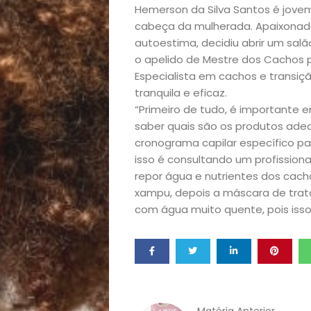
Hemerson da Silva Santos é jovem
Início
cabeça da mulherada. Apaixonado
autoestima, decidiu abrir um sal
o apelido de Mestre dos Cachos p
Academia
Especialista em cachos e transiç
tranquila e eficaz.
Beleza
“Primeiro de tudo, é importante en
saber quais são os produtos ad
Bora
cronograma capilar específico par
isso é consultando um profission
lá!
repor água e nutrientes dos cach
xampu, depois a máscara de trata
Casa
com água muito quente, pois isso 
e
Decoração