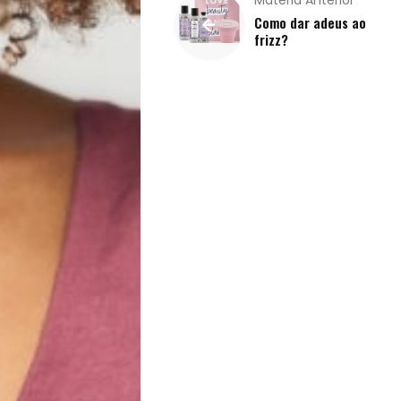
Matéria Anterior
Exclusiva
Como dar adeus ao
frizz?
Homem
Mães
&
Filhos
Notícias
Opinião
Pets
Receitas