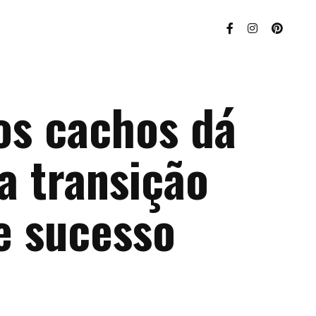
os cachos dá
a transição
e sucesso