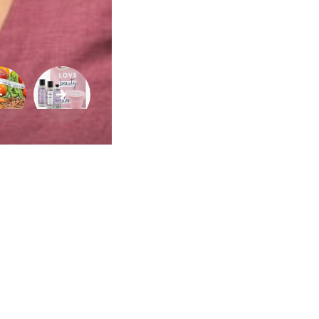
Saúde
e
Qualidade
de
Vida
Sexualidade
Variedades
Buscar