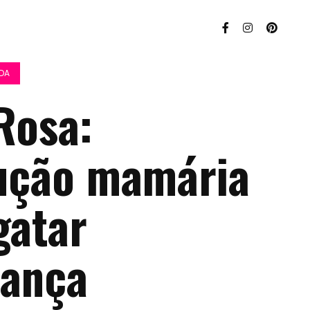
IDA
Rosa:
ução mamária
gatar
iança