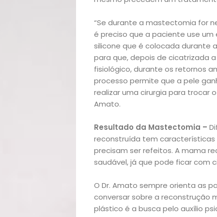
“Se durante a mastectomia for ne
Início
é preciso que a paciente use um
silicone que é colocada durante 
Academia
para que, depois de cicatrizada a
fisiológico, durante os retornos a
Beleza
processo permite que a pele ganh
realizar uma cirurgia para trocar 
Amato.
Bora
Resultado da Mastectomia –
Di
lá!
reconstruída tem características 
precisam ser refeitos. A mama 
Casa
saudável, já que pode ficar com ci
e
O Dr. Amato sempre orienta as p
conversar sobre a reconstrução m
Decoração
plástico é a busca pelo auxílio p