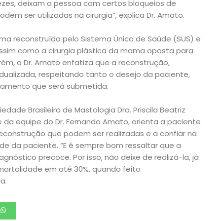
zes, deixam a pessoa com certos bloqueios de
m ser utilizadas na cirurgia”, explica Dr. Amato.
ama reconstruída pelo Sistema Único de Saúde (SUS) e
 assim como a cirurgia plástica da mama oposta para
ém, o Dr. Amato enfatiza que a reconstrução,
vidualizada, respeitando tanto o desejo da paciente,
atamento que será submetida.
ade Brasileira de Mastologia Dra. Priscila Beatriz
e da equipe do Dr. Fernando Amato, orienta a paciente
econstrução que podem ser realizadas e a confiar na
de da paciente. “E é sempre bom ressaltar que a
nóstico precoce. Por isso, não deixe de realizá-la, já
mortalidade em até 30%, quando feito
a.