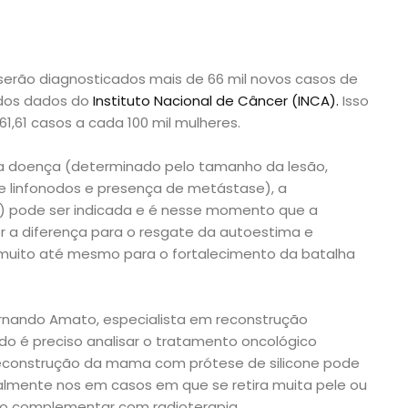
 serão diagnosticados mais de 66 mil novos casos de
ndos dados do
Instituto Nacional de Câncer (INCA).
Isso
1,61 casos a cada 100 mil mulheres.
 doença (determinado pelo tamanho da lesão,
 linfonodos e presença de metástase), a
 pode ser indicada e é nesse momento que a
 a diferença para o resgate da autoestima e
o muito até mesmo para o fortalecimento da batalha
Fernando Amato, especialista em reconstrução
do é preciso analisar o tratamento oncológico
reconstrução da mama com prótese de silicone pode
ipalmente nos em casos em que se retira muita pele ou
 complementar com radioterapia.