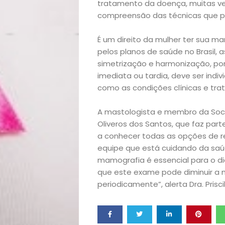
tratamento da doença, muitas ve
Exclusiva
compreensão das técnicas que pode
É um direito da mulher ter sua m
Homem
pelos planos de saúde no Brasil,
simetrização e harmonização, por
Mães
imediata ou tardia, deve ser indi
como as condições clínicas e tr
&
A mastologista e membro da Socied
Filhos
Oliveros dos Santos, que faz part
a conhecer todas as opções de r
Notícias
equipe que está cuidando da saú
mamografia é essencial para o diag
Opinião
que este exame pode diminuir a 
periodicamente”, alerta Dra. Priscil
Pets