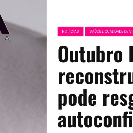
NOTÍCIAS
SAÚDE E QUALIDADE DE V
Outubro 
reconstr
pode res
autoconf