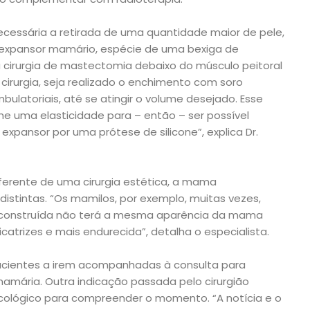
cessária a retirada de uma quantidade maior de pele,
 expansor mamário, espécie de uma bexiga de
a cirurgia de mastectomia debaixo do músculo peitoral
 cirurgia, seja realizado o enchimento com soro
mbulatoriais, até se atingir o volume desejado. Esse
e uma elasticidade para – então – ser possível
o expansor por uma prótese de silicone”, explica Dr.
ferente de uma cirurgia estética, a mama
distintas. “Os mamilos, por exemplo, muitas vezes,
reconstruída não terá a mesma aparência da mama
catrizes e mais endurecida”, detalha o especialista.
acientes a irem acompanhadas à consulta para
amária. Outra indicação passada pelo cirurgião
sicológico para compreender o momento. “A notícia e o