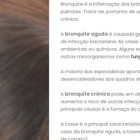
Bronquite é a inflamação dos brô
pulmões. Trata-se, portanto de 
crônica.
A
bronquite aguda
é causada ger
de infecção bacteriana. As cri
ambientais ou químicos. Alguns ex
outros microrganismos como
fun
A maioria dos especialistas apon
desencadeadores dos quadros de 
A
bronquite crônica
pode, em alg
aumenta o risco de outras infecç
principais causas é a fumaça do c
A tosse é a principal característ
caso da bronquite aguda, a toss
de catarro).