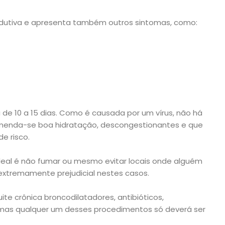
odutiva e apresenta também outros sintomas, como:
 de 10 a 15 dias. Como é causada por um vírus, não há
menda-se boa hidratação, descongestionantes e que
e risco.
ideal é não fumar ou mesmo evitar locais onde alguém
extremamente prejudicial nestes casos.
e crônica broncodilatadores, antibióticos,
, mas qualquer um desses procedimentos só deverá ser