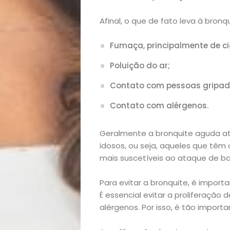
lá!
Afinal, o que de fato leva à bronq
Casa
Fumaça, principalmente de ci
e
Poluição do ar;
Contato com pessoas gripada
Decoração
Contato com alérgenos.
Exclusiva
Geralmente a bronquite aguda ati
Homem
idosos, ou seja, aqueles que têm 
mais suscetíveis ao ataque de bac
Mães
Para evitar a bronquite, é impor
É essencial evitar a proliferação
&
alérgenos. Por isso, é tão import