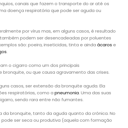
nquios, canais que fazem o transporte do ar até os
uma doença respiratória que pode ser aguda ou
almente por vírus mas, em alguns casos, é resultado
ses também podem ser desencadeadas por poluentes
emplos são: poeira, inseticidas, tinta e ainda
ácaros
e
gos
.
tam o cigarro como um dos principais
bronquite, ou que causa agravamento das crises.
uns casos, ser extensão da bronquite aguda. Ela
ões respiratórias, como a
pneumonia
. Uma das suas
igarro, sendo rara entre não fumantes.
ica da bronquite, tanto da aguda quanto da crônica. No
e pode ser seca ou produtiva (aquela com formação