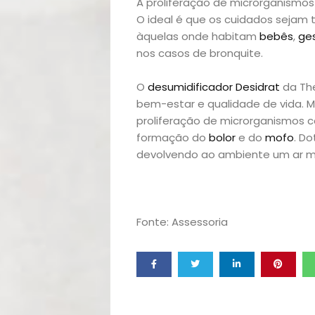
Filhos
A proliferação de microrganismos
O ideal é que os cuidados sejam
Notícias
àquelas onde habitam
bebês
,
ge
nos casos de bronquite.
Opinião
O
desumidificador Desidrat
da The
Pets
bem-estar e qualidade de vida. 
proliferação de microrganismos c
Receitas
formação do
bolor
e do
mofo
. Do
devolvendo ao ambiente um ar mu
Saúde
e
Fonte: Assessoria
Qualidade
de