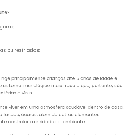
uite?
garro;
s ou resfriadas;
nge principalmente crianças até 5 anos de idade e
o sistema imunológico mais fraco e que, portanto, são
térias e vírus.
tante viver em uma atmosfera saudável dentro de casa.
 de fungos, ácaros, além de outros elementos
ante controlar a umidade do ambiente.