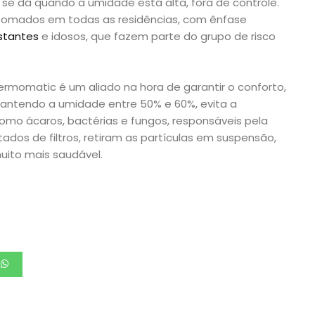
 se dá quando a umidade está alta, fora de controle.
 tomados em todas as residências, com ênfase
stantes
e idosos, que fazem parte do grupo de risco
rmomatic é um aliado na hora de garantir o conforto,
Mantendo a umidade entre 50% e 60%, evita a
omo ácaros, bactérias e fungos, responsáveis pela
tados de filtros, retiram as partículas em suspensão,
ito mais saudável.