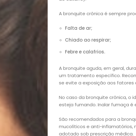
A bronquite crônica é sempre pr
Falta de ar;
Chiado ao respirar;
Febre e calafrios.
A bronquite aguda, em geral, dura
um tratamento específico. Reco
Início
se evite a exposição aos fatores d
Academia
No caso da bronquite crônica, o 
esteja fumando. Inalar fumaça é 
Beleza
São recomendados para a bronquit
Bora
mucolíticos e anti-inflamatórios
adotado sob prescrição médica.