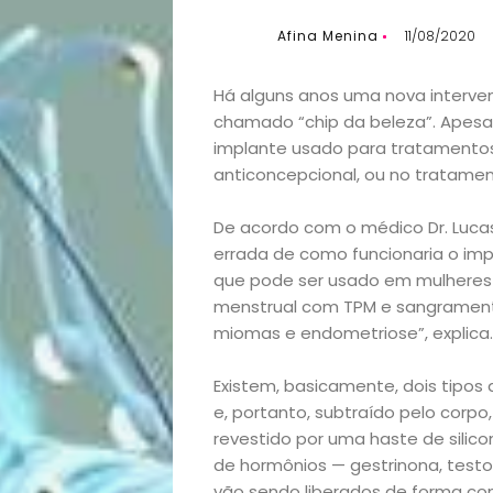
Afina Menina
11/08/2020
Há alguns anos uma nova interven
chamado “chip da beleza”. Apesar
implante usado para tratamento
anticoncepcional, ou no tratame
De acordo com o médico Dr. Lucas
errada de como funcionaria o imp
que pode ser usado em mulheres 
menstrual com TPM e sangrament
miomas e endometriose”, explica.
Existem, basicamente, dois tipos d
e, portanto, subtraído pelo corpo
revestido por uma haste de silico
de hormônios — gestrinona, testo
vão sendo liberados de forma con