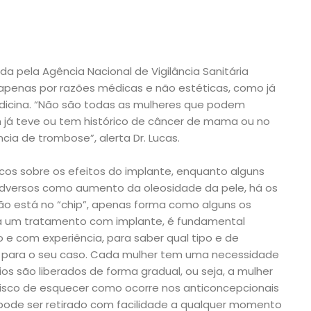
a pela Agência Nacional de Vigilância Sanitária
apenas por razões médicas e não estéticas, como já
edicina. “Não são todas as mulheres que podem
 já teve ou tem histórico de câncer de mama ou no
ia de trombose”, alerta Dr. Lucas.
cos sobre os efeitos do implante, enquanto alguns
 adversos como aumento da oleosidade da pele, há os
o está no “chip”, apenas forma como alguns os
sca um tratamento com implante, é fundamental
o e com experiência, para saber qual tipo e de
 para o seu caso. Cada mulher tem uma necessidade
ios são liberados de forma gradual, ou seja, a mulher
risco de esquecer como ocorre nos anticoncepcionais
 pode ser retirado com facilidade a qualquer momento