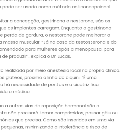
co pode ser usado como método anticoncepcional.
itar a concepção, gestrinona e nestorone, são os
que os implantes carregam. Enquanto a gestrinona
 perda de gordura, o nestorone pode melhorar a
 a massa muscular. “Já no caso da testosterona e do
 recomendado para mulheres após a menopausa, para
e produzir”, explica o Dr. Lucas.
do realizada por meio anestesia local na própria clínica.
 glúteos, próximo a linha do biquini. “É uma
o há necessidade de pontos e a cicatriz fica
cida o médico.
ão a outras vias de reposição hormonal são a
nte não precisará tomar comprimidos, passar géis ou
mônios que precisa. Como são inseridos em uma via
s pequenas, minimizando a intolerância e risco de