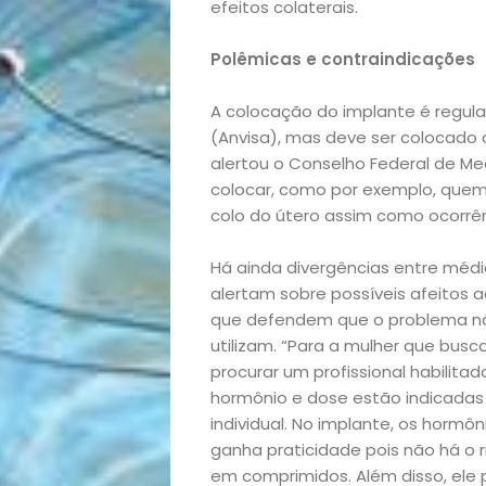
Casa
efeitos colaterais.
Polêmicas e contraindicações
e
A colocação do implante é regulad
Decoração
(Anvisa), mas deve ser colocado 
alertou o Conselho Federal de M
Exclusiva
colocar, como por exemplo, quem
colo do útero assim como ocorrênc
Homem
Há ainda divergências entre médi
Mães
alertam sobre possíveis afeitos
que defendem que o problema nã
&
utilizam. “Para a mulher que bu
procurar um profissional habilitad
hormônio e dose estão indicadas
Filhos
individual. No implante, os hormôn
ganha praticidade pois não há o 
Notícias
em comprimidos. Além disso, ele