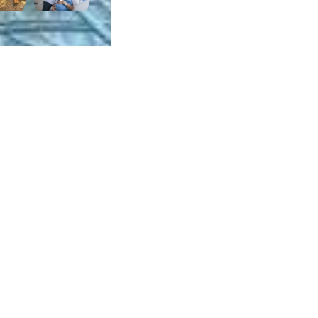
ca de Privacidade
•
Termos de Utilização
Jornalista Responsável:
Jana F
Afina Menina
em, 945 — Campo Largo/PR — CEP 83601-240 © — Afina Menina é uma ma
odos os Direitos Reservados. Desenvolvido por
Descomplica Comunicaç