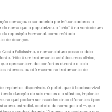
ção começou a ser aderida por influenciadoras: o
 do nome que o popularizou, o “chip” é na verdade um
s de reposição hormonal, como método
nto de doenças.
 Costa Felicíssimo, a nomenclatura passa a ideia
lante. “Não é um tratamento estético, mas clínico,
que apresentam desconfortos durante o ciclo
os intensos, ou até mesmo no tratamento de
e implantes disponíveis. O pellet, que é bioabsorvível
, tendo duração de seis meses e o silástico, implante
ne, no qual podem ser inseridos cinco diferentes tipos
sterona, estradiol, acetato de nomegestrol —, que
tínua e gradual durante 12 meses e o nestorone que