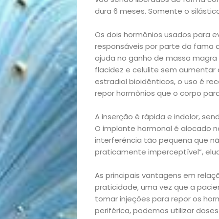
dura 6 meses. Somente o silásti
Os dois hormônios usados para ev
responsáveis por parte da fama 
ajuda no ganho de massa magra e
flacidez e celulite sem aumentar
estradiol bioidênticos, o uso é
repor hormônios que o corpo para d
Início
A inserção é rápida e indolor, sen
Academia
O implante hormonal é alocado nos
interferência tão pequena que nã
Beleza
praticamente imperceptível”, elu
Bora
As principais vantagens em relaç
praticidade, uma vez que a pacie
lá!
tomar injeções para repor os hor
periférica, podemos utilizar dose