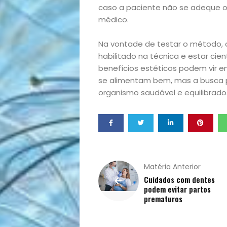
caso a paciente não se adeque o
Opinião
médico.
Pets
Na vontade de testar o método, 
habilitado na técnica e estar cie
Receitas
benefícios estéticos podem vir e
se alimentam bem, mas a busca 
Saúde
organismo saudável e equilibrado
e
Qualidade
Matéria Anterior
de
Cuidados com dentes
podem evitar partos
Vida
prematuros