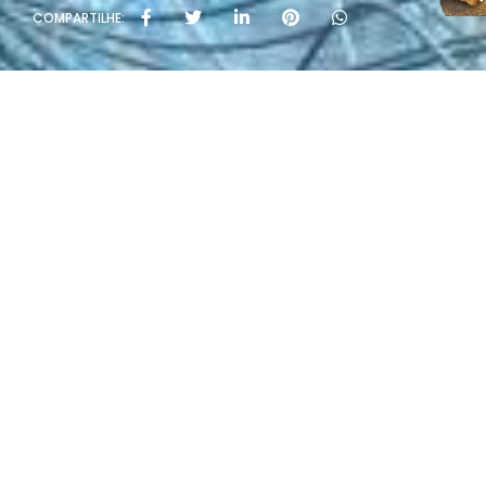
COMPARTILHE:
Políti
Rua João Rivab
T