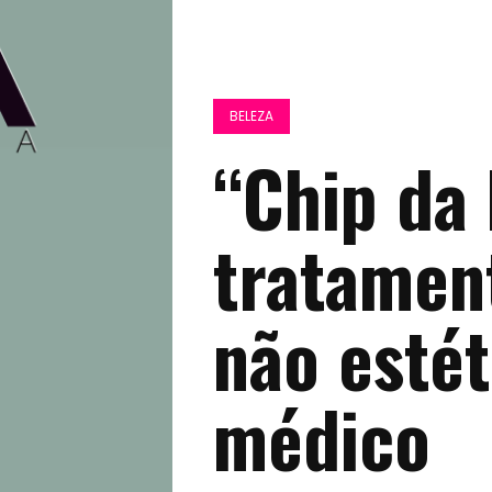
BELEZA
“Chip da 
tratament
não estét
médico