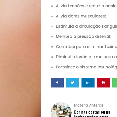
Notícias
Alivia tensões e reduz a ansi
Alivia dores musculares;
Opinião
Estimula a circulação sanguí
Pets
Melhora a pressão arterial;
Receitas
Contribui para eliminar toxi
Diminui a insônia e melhora 
Saúde
Fortalece o sistema imunológ
e
Qualidade
de
Matéria Anterior
Dor nas costas ou na
lombar podem estar