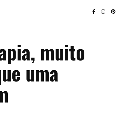
apia, muito
que uma
m