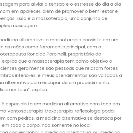
agem para aliviar a tensão e o estresse do dia a dia
teimam em aparecer, além de promover o bem-estar e
enças. Essa é a massoterapia, uma conjunto de
imples massagem.
dicina alternativa, a massoterapia consiste em um
am as mãos como ferramenta principal, com o
oterapeuta Ronaldo Parpinelli, proprietário da
, explica que a massoterapia tem como objetivo o
cientes geralmente são pessoas que relatam fortes
mbros inferiores, e meus atendimentos são voltados a
a alternativa para escapar de um procedimento
icamentosa”, explica.
e é especialista em medicina alternativa com foco em
mo Ventosaterapia, Moxaterapia, reflexologia podal,
m com pedras, a medicina alternativa se destaca por
m em todo o corpo, não somente no local
na convencional, a medicina alternativa, ou medicina