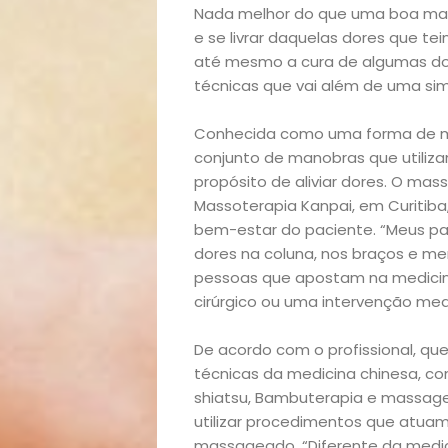
Nada melhor do que uma boa mass
e se livrar daquelas dores que 
até mesmo a cura de algumas do
técnicas que vai além de uma s
Conhecida como uma forma de me
conjunto de manobras que utiliz
propósito de aliviar dores. O mass
Massoterapia Kanpai, em Curitiba
bem-estar do paciente. “Meus pa
dores na coluna, nos braços e me
pessoas que apostam na medicin
cirúrgico ou uma intervenção med
De acordo com o profissional, qu
técnicas da medicina chinesa, co
shiatsu, Bambuterapia e massage
utilizar procedimentos que atua
massageado. “Diferente da medici