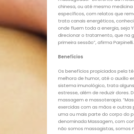
chinesa, ou até mesmo medicina
específicos, com relatos que rem
trata canais energéticos, conhec
onde fluem toda a energia, sej
direcionar o tratamento, que na g
primeira sessão”, afirma Parpinelli.
Benefícios
Os benefícios propiciados pela té
Início
melhora de humor, até o auxílio
sistema imunológico, trata alguns
Academia
estresse, além de reduzir dores. 
massagem e massoterapia. “Mass
Beleza
exercidas com as mãos e outras 
uma ou mais parte do corpo do 
Bora
denominada Massagem, com conce
não somos massagistas, somos m