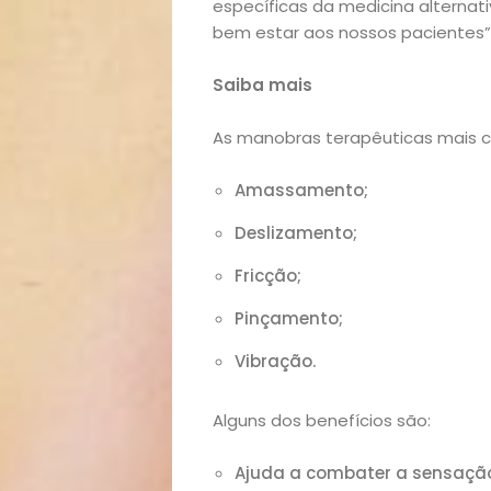
lá!
específicas da medicina alternati
bem estar aos nossos pacientes”, 
Casa
Saiba mais
e
As manobras terapêuticas mais c
Decoração
Amassamento;
Exclusiva
Deslizamento;
Fricção;
Homem
Pinçamento;
Mães
Vibração.
&
Alguns dos benefícios são:
Filhos
Ajuda a combater a sensação