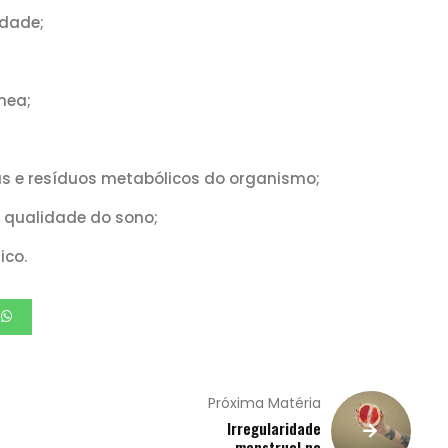
edade;
nea;
nas e resíduos metabólicos do organismo;
a qualidade do sono;
ico.
Próxima Matéria
Irregularidade
menstrual na