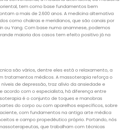
 oriental, tem como base fundamentos bem
ontam a mais de 2.600 anos. A medicina alternativa
idos como chakras e meridianos, que são canais por
a Yin ou Yang. Com base numa anamnese, podemos
rande maioria dos casos tem efeito positivo já na
cnica são vários, dentre eles está o relaxamento, a
 em tratamentos médicos. A massoterapia reforça o
 níveis de depressão, traz alívio da ansiedade e
De acordo com o especialista, há diferença entre
oterapia é o conjunto de toques e manobras
partes do corpo ou com aparelhos específicos, sobre
paciente, com fundamentos na antiga arte médica
itos e campo propedêutico próprio. Portando, nós
assoterapeutas, que trabalham com técnicas