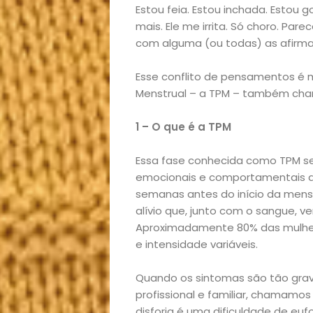
Estou feia. Estou inchada. Estou
mais. Ele me irrita. Só choro. Par
com alguma (ou todas) as afirma
Esse conflito de pensamentos é
Menstrual – a TPM – também cha
1 – O que é a TPM
Essa fase conhecida como TPM se
emocionais e comportamentais q
semanas antes do início da mens
alívio que, junto com o sangue, v
Aproximadamente 80% das mulhe
e intensidade variáveis.
Quando os sintomas são tão grave
profissional e familiar, chamamos
disforia é uma dificuldade de euf