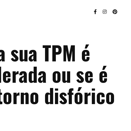
a sua TPM é
derada ou se é
orno disfórico