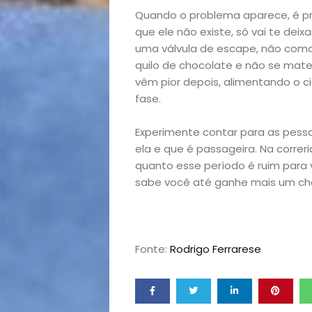
Receitas
Quando o problema aparece, é pre
Saúde
que ele não existe, só vai te dei
uma válvula de escape, não coma
quilo de chocolate e não se mate
e
vêm pior depois, alimentando o ci
fase.
Qualidade
Experimente contar para as pess
de
ela e que é passageira. Na corre
quanto esse período é ruim para
Vida
sabe você até ganhe mais um cho
Sexualidade
Variedades
Fonte:
Rodrigo Ferrarese