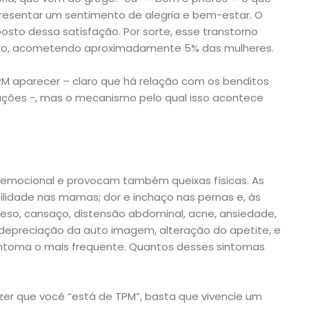
resentar um sentimento de alegria e bem-estar. O
osto dessa satisfação. Por sorte, esse transtorno
raro, acometendo aproximadamente 5% das mulheres.
PM aparecer – claro que há relação com os benditos
lações -, mas o mecanismo pelo qual isso acontece
emocional e provocam também queixas físicas. As
ilidade nas mamas; dor e inchaço nas pernas e, às
eso, cansaço, distensão abdominal, acne, ansiedade,
epreciação da auto imagem, alteração do apetite, e
 sintoma o mais frequente. Quantos desses sintomas
er que você “está de TPM”, basta que vivencie um