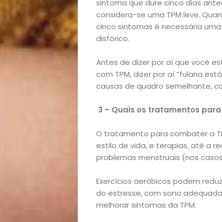
sintoma que dure cinco dias ante
considera-se uma TPM leve. Quan
cinco sintomas é necessária uma a
Início
disfórico.
Academia
Antes de dizer por aí que você 
com TPM, dizer por aí “fulana est
Beleza
causas de quadro semelhante, c
Bora
3 – Quais os tratamentos para
lá!
O tratamento para combater a TP
estilo de vida, e terapias, até a r
Casa
problemas menstruais (nos casos
Exercícios aeróbicos podem reduz
e
do estresse, com sono adequad
melhorar sintomas da TPM.
Decoração