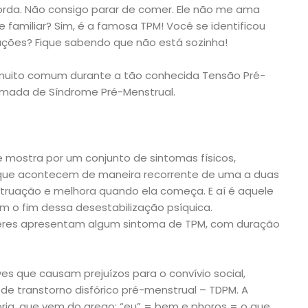
 gorda. Não consigo parar de comer. Ele não me ama
ece familiar? Sim, é a famosa TPM! Você se identificou
ções? Fique sabendo que não está sozinha!
 muito comum durante a tão conhecida Tensão Pré-
mada de Síndrome Pré-Menstrual.
 mostra por um conjunto de sintomas físicos,
ue acontecem de maneira recorrente de uma a duas
truação e melhora quando ela começa. E aí é aquele
em o fim dessa desestabilização psíquica.
res apresentam algum sintoma de TPM, com duração
s que causam prejuízos para o convívio social,
 de transtorno disfórico pré-menstrual – TDPM. A
oria, que vem do grego: “eu” = bem e phoros = o que