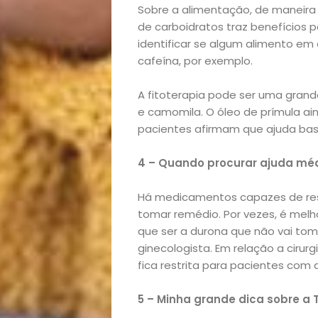
Sobre a alimentação, de maneira 
Exclusiva
de carboidratos traz benefícios
identificar se algum alimento em
Homem
cafeína, por exemplo.
Mães
A fitoterapia pode ser uma grande
e camomila. O óleo de prímula a
&
pacientes afirmam que ajuda bas
4 – Quando procurar ajuda méd
Filhos
Há medicamentos capazes de reso
Notícias
tomar remédio. Por vezes, é melh
que ser a durona que não vai tom
Opinião
ginecologista. Em relação a ciru
fica restrita para pacientes com 
Pets
5 – Minha grande dica sobre a T