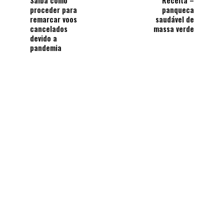
Saiba como
Receita –
proceder para
panqueca
remarcar voos
saudável de
cancelados
massa verde
devido a
pandemia