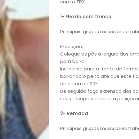
Beleza
com o TRX.
Bora
1- Flexão com tronco
Principais grupos musculares traba
lá!
Execução:
Casa
Coloque os pés à largura dos om
para baixo.
e
Incline-se para a frente de forma
baixando o peito até que este fi
Decoração
de cerca de 90º.
De seguida faça extensão dos cot
Exclusiva
seus tríceps, voltando à posição in
Homem
2- Remada
Principais grupos musculares trab
Mães