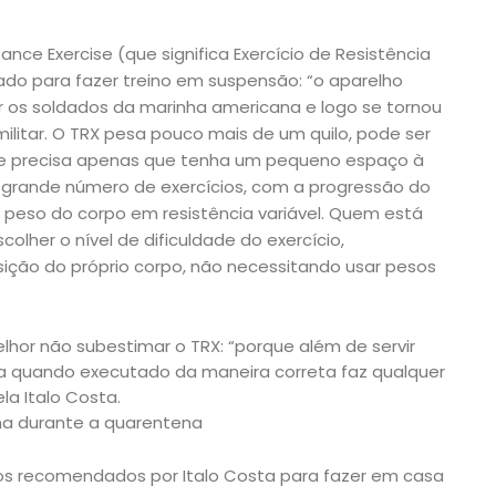
ance Exercise (que significa Exercício de Resistência
ado para fazer treino em suspensão: “o aparelho
nar os soldados da marinha americana e logo se tornou
litar. O TRX pesa pouco mais de um quilo, pode ser
a e precisa apenas que tenha um pequeno espaço à
 grande número de exercícios, com a progressão do
o peso do corpo em resistência variável. Quem está
olher o nível de dificuldade do exercício,
ição do próprio corpo, não necessitando usar pesos
hor não subestimar o TRX: “porque além de servir
za quando executado da maneira correta faz qualquer
la Italo Costa.
rma durante a quarentena
cios recomendados por Italo Costa para fazer em casa