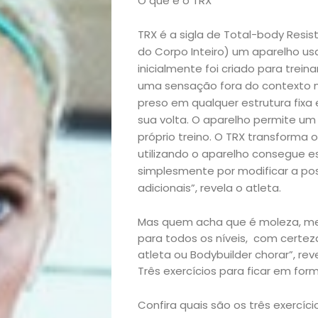
O que é o TRX
TRX é a sigla de Total-body Resist
do Corpo Inteiro) um aparelho us
inicialmente foi criado para trei
uma sensação fora do contexto mi
preso em qualquer estrutura fix
sua volta. O aparelho permite um
próprio treino. O TRX transforma 
utilizando o aparelho consegue esc
simplesmente por modificar a pos
adicionais”, revela o atleta.
Mas quem acha que é moleza, mel
para todos os níveis, com certe
Início
atleta ou Bodybuilder chorar”, reve
Três exercícios para ficar em fo
Academia
Confira quais são os três exercí