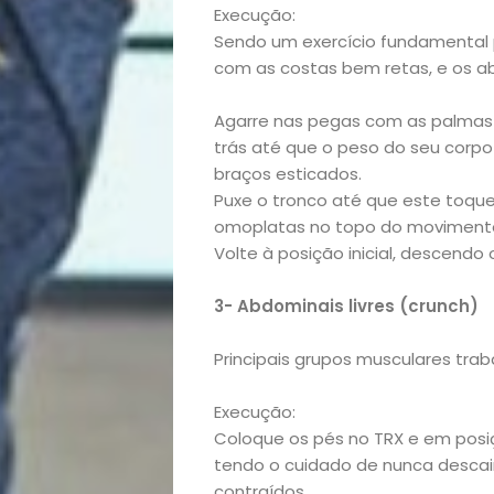
Execução:
&
Sendo um exercício fundamental
com as costas bem retas, e os a
Filhos
Agarre nas pegas com as palmas 
Notícias
trás até que o peso do seu corpo
braços esticados.
Opinião
Puxe o tronco até que este toqu
omoplatas no topo do moviment
Pets
Volte à posição inicial, descendo
3- Abdominais livres (crunch)
Receitas
Principais grupos musculares tra
Saúde
Execução:
e
Coloque os pés no TRX e em posiç
tendo o cuidado de nunca desca
contraídos.