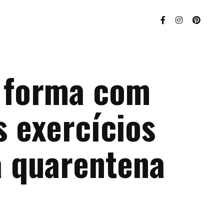
 forma com
s exercícios
a quarentena