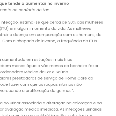
 que tende a aumentar no inverno
mento no conforto do Lar:
infecção, estima-se que cerca de 30% das mulheres
o (ITU) em algum momento da vida. As mulheres
ntrair a doença em comparação com os homens, de
. Com a chegada do inverno, a frequência de ITUs
ia aumentada em estações mais frias
ebem menos água e vão menos ao banheiro fazer
i, Coordenadora Médica da Lar e Saúde
maiores prestadoras de serviço de Home Care do
pode fazer com que as roupas íntimas não
orecendo a proliferação de germes”.
a ao urinar associada a alteração na coloração e na
zar avaliação médica imediata. As infecções urinárias
 tratamento com antibióticos. Por outro lado, é