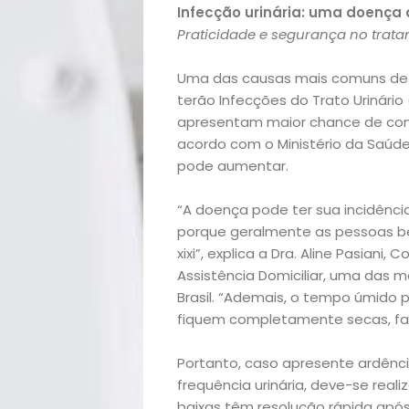
Infecção urinária: uma doença
Praticidade e segurança no trata
Uma das causas mais comuns de 
terão Infecções do Trato Urinári
apresentam maior chance de co
acordo com o Ministério da Saúde
pode aumentar.
“A doença pode ter sua incidênc
porque geralmente as pessoas b
xixi”, explica a Dra. Aline Pasian
Assistência Domiciliar, uma das 
Brasil. “Ademais, o tempo úmido 
fiquem completamente secas, fav
Início
Portanto, caso apresente ardênci
Academia
frequência urinária, deve-se reali
baixas têm resolução rápida após