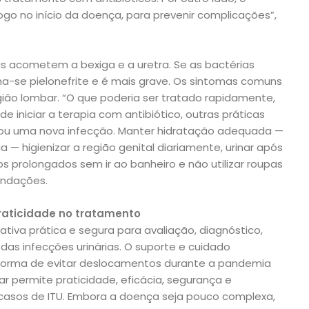
go no início da doença, para prevenir complicações”,
s acometem a bexiga e a uretra. Se as bactérias
ama-se pielonefrite e é mais grave. Os sintomas comuns
egião lombar. “O que poderia ser tratado rapidamente,
e iniciar a terapia com antibiótico, outras práticas
a ou uma nova infecção. Manter hidratação adequada —
ia — higienizar a região genital diariamente, urinar após
os prolongados sem ir ao banheiro e não utilizar roupas
endações.
praticidade no tratamento
ativa prática e segura para avaliação, diagnóstico,
 infecções urinárias. O suporte e cuidado
forma de evitar deslocamentos durante a pandemia
r permite praticidade, eficácia, segurança e
asos de ITU. Embora a doença seja pouco complexa,