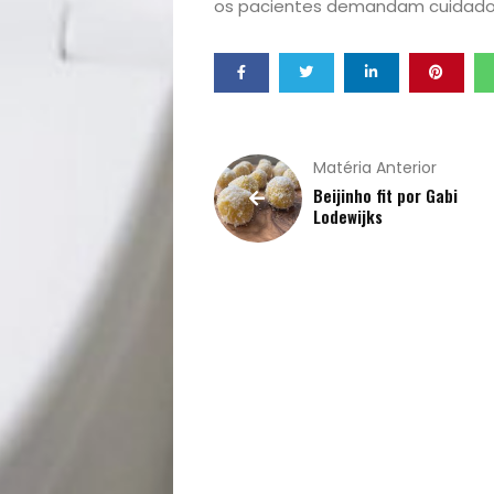
os pacientes demandam cuidado i
&
Filhos
Notícias
Matéria Anterior
Beijinho fit por Gabi
Opinião
Lodewijks
Pets
Receitas
Saúde
e