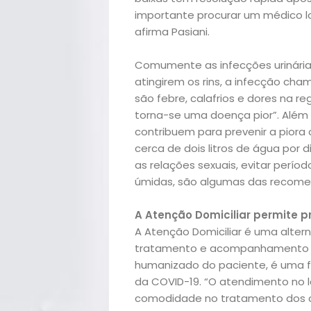
Beleza
importante procurar um médico lo
afirma Pasiani.
Bora
Comumente as infecções urinária
lá!
atingirem os rins, a infecção ch
são febre, calafrios e dores na r
torna-se uma doença pior”. Além d
Casa
contribuem para prevenir a pior
cerca de dois litros de água por d
e
as relações sexuais, evitar períod
úmidas, são algumas das recom
Decoração
A Atenção Domiciliar permite 
Exclusiva
A Atenção Domiciliar é uma altern
tratamento e acompanhamento das
Homem
humanizado do paciente, é uma 
da COVID-19. “O atendimento no la
Mães
comodidade no tratamento dos c