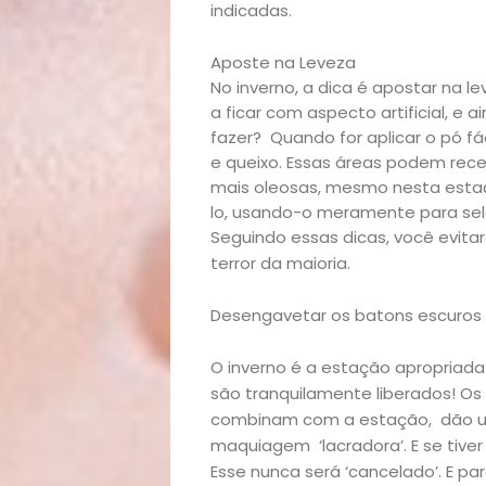
Academia
indicadas.
Beleza
Aposte na Leveza
No inverno, a dica é apostar na l
a ficar com aspecto artificial, 
Bora
fazer? Quando for aplicar o pó fác
e queixo. Essas áreas podem re
lá!
mais oleosas, mesmo nesta estaç
lo, usando-o meramente para sela
Casa
Seguindo essas dicas, você evita
terror da maioria.
e
Desengavetar os batons escuros
Decoração
O inverno é a estação apropriada
são tranquilamente liberados! Os
Exclusiva
combinam com a estação, dão um
maquiagem ‘lacradora’. E se tive
Homem
Esse nunca será ‘cancelado’. E par