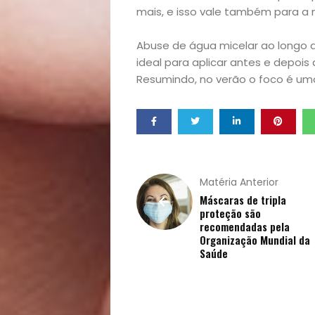
e
mais, e isso vale também para a
Qualidade
Abuse de água micelar ao longo do
ideal para aplicar antes e depois
de
Resumindo, no verão o foco é uma
Vida
Sexualidade
Variedades
Matéria Anterior
Máscaras de tripla
proteção são
recomendadas pela
Organização Mundial da
Buscar
Saúde