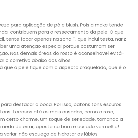
eveza para aplicação de pó e blush. Pois a make tende
e ainda contribuem para o ressecamento da pele. O que
il, tente focar apenas na zona T, que inclui testa, nariz
ceber uma atenção especial porque costumam ser
ão. Nas demais áreas do rosto é aconselhável evitá-
r o corretivo abaixo dos olhos.
rá que a pele fique com o aspecto craquelado, que é o
 para destacar a boca. Por isso, batons tons escuros
 tons terrosos até os mais ousados, como o roxo,
 certo charme, um toque de seriedade, tornando a
r medo de errar, aposte no bom e ousado vermelho!
a variar, não esqueça de hidratar os lábios.