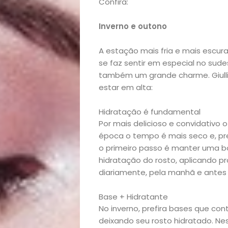
Confira:
Inverno e outono
A estação mais fria e mais escur
se faz sentir em especial no sudes
também um grande charme. Giulli
estar em alta:
Hidratação é fundamental
Por mais delicioso e convidativo
época o tempo é mais seco e, pre
o primeiro passo é manter uma bo
hidratação do rosto, aplicando p
diariamente, pela manhã e antes 
Base + Hidratante
Início
No inverno, prefira bases que co
deixando seu rosto hidratado. Ne