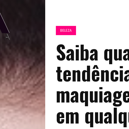
BELEZA
Saiba qua
tendênci
maquiage
em qualq