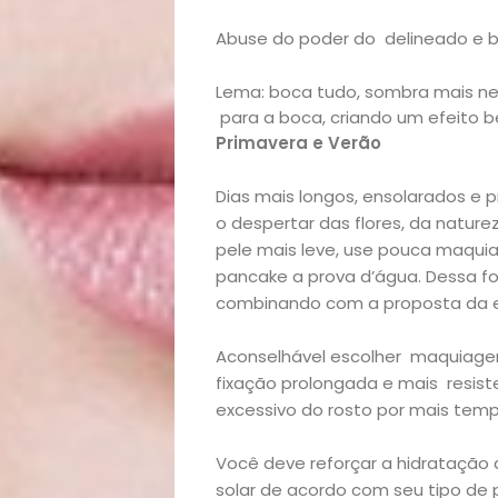
Mães
Abuse do poder do delineado e 
&
Lema: boca tudo, sombra mais ne
para a boca, criando um efeito b
Filhos
Primavera e Verão
Dias mais longos, ensolarados e
Notícias
o despertar das flores, da natur
pele mais leve, use pouca maqui
Opinião
pancake a prova d’água. Dessa f
combinando com a proposta da e
Pets
Aconselhável escolher maquiag
Receitas
fixação prolongada e mais resiste
excessivo do rosto por mais temp
Saúde
Você deve reforçar a hidratação 
solar de acordo com seu tipo de