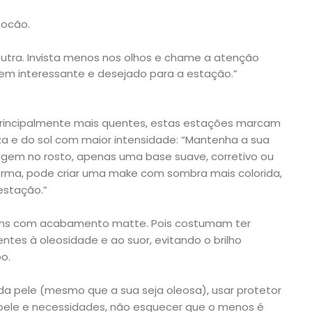
bocão.
utra. Invista menos nos olhos e chame a atenção
em interessante e desejado para a estação.”
 principalmente mais quentes, estas estações marcam
eza e do sol com maior intensidade: “Mantenha a sua
agem no rosto, apenas uma base suave, corretivo ou
orma, pode criar uma make com sombra mais colorida,
stação.”
ens com acabamento matte. Pois costumam ter
ntes à oleosidade e ao suor, evitando o brilho
o.
da pele (mesmo que a sua seja oleosa), usar protetor
 pele e necessidades, não esquecer que o menos é