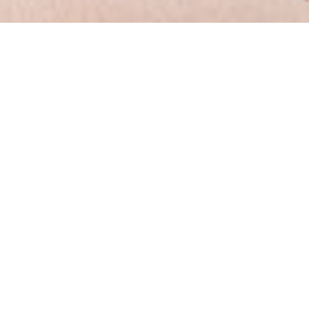
Políti
Rua João Rivab
T