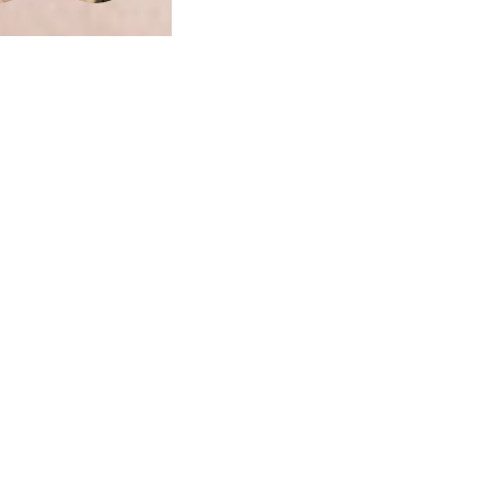
ca de Privacidade
•
Termos de Utilização
Jornalista Responsável:
Jana F
Afina Menina
em, 945 — Campo Largo/PR — CEP 83601-240 © — Afina Menina é uma ma
odos os Direitos Reservados. Desenvolvido por
Descomplica Comunicaç