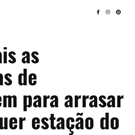
is as
as de
m para arrasar
uer estação do