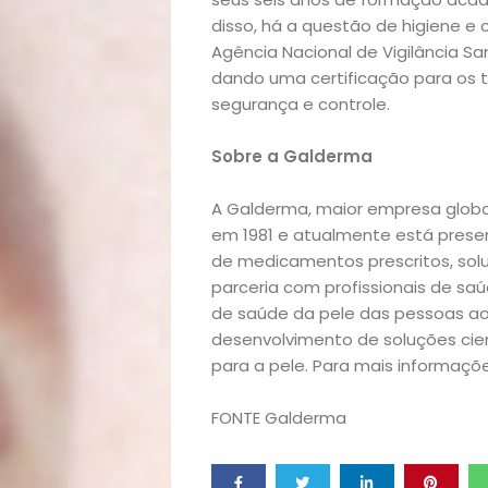
Receitas
disso, há a questão de higiene e 
Agência Nacional de Vigilância San
Saúde
dando uma certificação para os
segurança e controle.
e
Sobre a Galderma
Qualidade
A Galderma, maior empresa globa
em 1981 e atualmente está prese
de
de medicamentos prescritos, sol
parceria com profissionais de s
Vida
de saúde da pele das pessoas ao 
desenvolvimento de soluções cie
Sexualidade
para a pele. Para mais informaçõe
Variedades
FONTE Galderma