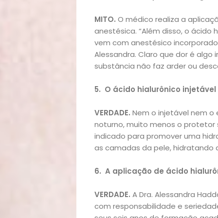
Decoração
MITO.
O médico realiza a aplica
Exclusiva
anestésica. “Além disso, o ácido 
vem com anestésico incorporado ao
Homem
Alessandra. Claro que dor é algo i
substância não faz arder ou desc
Mães
5.
O ácido hialurônico injetável n
&
VERDADE.
Nem o injetável nem o 
Filhos
noturno, muito menos o protetor so
indicado para promover uma hidra
as camadas da pele, hidratando d
Notícias
6.
A aplicação de ácido hialurô
Opinião
VERDADE.
A Dra.
Alessandra Hadd
Pets
com responsabilidade e seriedade
seus seis anos de formação acad