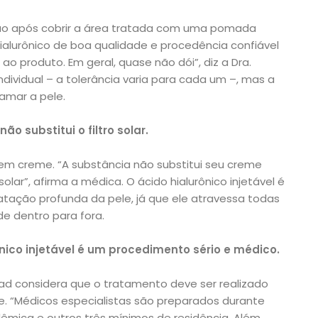
ção após cobrir a área tratada com uma pomada
hialurônico de boa qualidade e procedência confiável
 produto. Em geral, quase não dói”, diz a Dra.
ndividual – a tolerância varia para cada um –, mas a
amar a pele.
ão substitui o filtro solar.
em creme. “A substância não substitui seu creme
lar”, afirma a médica. O ácido hialurônico injetável é
tação profunda da pele, já que ele atravessa todas
e dentro para fora.
nico injetável é um procedimento sério e médico.
ad
considera que o tratamento deve ser realizado
. “Médicos especialistas são preparados durante
êmica e outros três mínimos de residência. Além