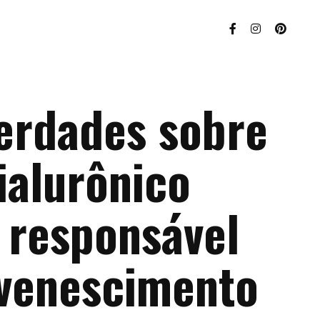
verdades sobre
ialurônico
, responsável
uvenescimento