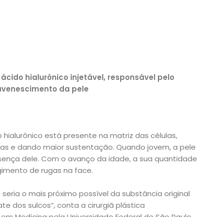
ácido hialurônico injetável, responsável pelo
uvenescimento da pele
 hialurônico está presente na matriz das células,
as e dando maior sustentação. Quando jovem, a pele
resença dele. Com o avanço da idade, a sua quantidade
rgimento de rugas na face.
seria o mais próximo possível da substância original
 dos sulcos”, conta a cirurgiã plástica
 em Medicina pela Universidade Federal de São Paulo