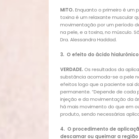
MITO.
Enquanto o primeiro é um p
toxina é um relaxante muscular q
Início
movimentação por um período de 
na pele, e a toxina, no músculo. 
Dra.
Alessandra Haddad
.
Academia
3.
O efeito do ácido hialurônico
Beleza
VERDADE.
Os resultados da aplica
Bora
substância acomoda-se a pele no
efeitos logo que a paciente sai do
lá!
permanente. “Depende de cada pe
injeção e da movimentação da ár
Casa
há mais movimento do que em out
produto, sendo necessárias aplic
e
4.
O procedimento de aplicação
descamar ou queimar a região 