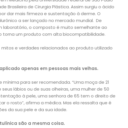
e Brasileira de Cirurgia Plástica. Assim surgiu o ácido
l por dar mais firmeza e sustentação à derme. O
ialurônico a ser lançado no mercado mundial. De
em laboratório, o composto é muito semelhante ao
o torna um produto com alta biocompatibilidade.
mitos e verdades relacionados ao produto utilizado
r aplicado apenas em pessoas mais velhas.
e mínima para ser recomendada. “Uma moça de 21
seus lábios ou de suas olheiras, uma mulher de 50
stentação à pele, uma senhora de 65 tem o direito de
ar o rosto”, afirma a médica. Mas ela ressalta que é
ões da sua pele e da sua idade.
otulínica são a mesma coisa.