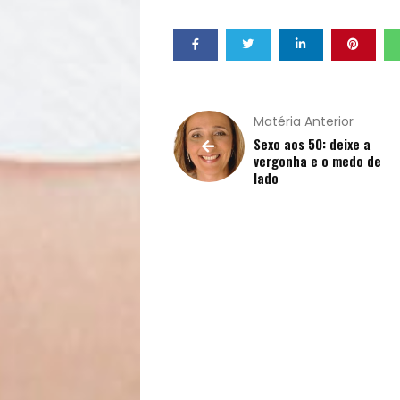
Receitas
Saúde
e
Matéria Anterior
Sexo aos 50: deixe a
vergonha e o medo de
Qualidade
lado
de
Vida
Sexualidade
Variedades