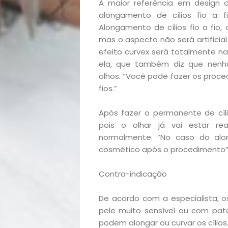
A maior referência em design d
Decoração
alongamento de cílios fio a 
Alongamento de cílios fio a fio,
Exclusiva
mas o aspecto não será artificial
efeito curvex será totalmente na
Homem
ela, que também diz que nenhu
olhos. “Você pode fazer os proc
Mães
fios.”
&
Após fazer o permanente de cíl
pois o olhar já vai estar re
normalmente. “No caso do al
Filhos
cosmético após o procedimento”
Notícias
Contra-indicação
Opinião
De acordo com a especialista, 
pele muito sensível ou com pat
Pets
podem alongar ou curvar os cílios