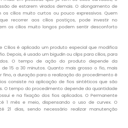
pressão de estarem virados demais. O alongamento de
m os cílios muito curtos ou pouco expressivos. Quem
e recorrer aos cílios postiços, pode investir no
em os cílios muito longos podem sentir desconforto
 Cílios é aplicado um produto especial que modifica
. Depois, é usado um bigudin ou clips para cílios, para
rvados. O tempo de ação do produto depende da
 de 15 a 30 minutos. Quanto mais grosso o fio, mais
or fino, a duração para a realização do procedimento é
os consiste na aplicação de fios sintéticos que são
urais. O tempo do procedimento depende da quantidade
possui e na fixação dos fios aplicados. O Permanente
 até 1 mês e meio, dispensando o uso de curvex. O
é 21 dias, sendo necessário realizar manutenção