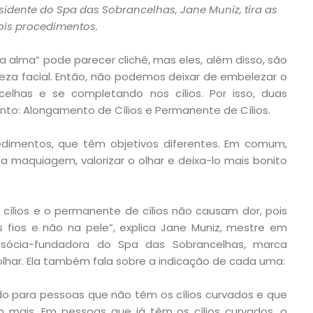
sidente do Spa das Sobrancelhas, Jane Muniz, tira as
ois procedimentos.
da alma” pode parecer clichê, mas eles, além disso, são
eza facial. Então, não podemos deixar de embelezar o
elhas e se completando nos cílios. Por isso, duas
to: Alongamento de Cílios e Permanente de Cílios.
ocedimentos, que têm objetivos diferentes. Em comum,
na maquiagem, valorizar o olhar e deixa-lo mais bonito
cílios e o permanente de cílios não causam dor, pois
 fios e não na pele”, explica Jane Muniz, mestre em
e sócia-fundadora do Spa das Sobrancelhas, marca
har. Ela também fala sobre a indicação de cada uma:
do para pessoas que não têm os cílios curvados e que
mais. Em pessoas que já têm os cílios curvados, o