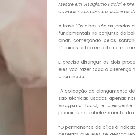
Mestre em Visagismo Facial e pre
dúvidas mais comuns sobre os d
A frase “Os olhos são as janelas 
fundamentais no conjunto da bel
olhar, começando pelas sobranc
técnicas estão em alta no momen
É preciso distinguir os dois pr
eles vão fazer toda a diferença 
e iluminado.
“A aplicação do alongamento de 
são técnicas usadas apenas nos
Visagismo Facial, e president
pioneira em embelezamento do ol
“O permanente de cílios é indica
desejam que eles se destaquem 