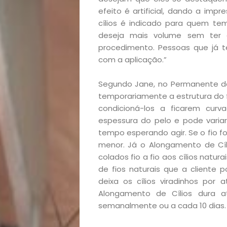
efeito é artificial, dando a im
cílios é indicado para quem te
deseja mais volume sem ter qu
procedimento. Pessoas que já t
Início
com a aplicação.”
Academia
Segundo Jane, no Permanente de
temporariamente a estrutura do fio
Beleza
condicioná-los a ficarem cu
espessura do pelo e pode variar
Bora
tempo esperando agir. Se o fio f
menor. Já o Alongamento de Cíli
lá!
colados fio a fio aos cílios nat
de fios naturais que a cliente 
Casa
deixa os cílios viradinhos por
Alongamento de Cílios dura at
semanalmente ou a cada 10 dias.
e