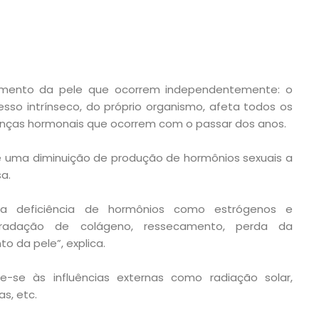
imento da pele que ocorrem independentemente: o
cesso intrínseco, do próprio organismo, afeta todos os
anças hormonais que ocorrem com o passar dos anos.
e uma diminuição de produção de hormônios sexuais a
a.
a deficiência de hormônios como estrógenos e
radação de colágeno, ressecamento, perda da
o da pele”, explica.
e-se às influências externas como radiação solar,
as, etc.