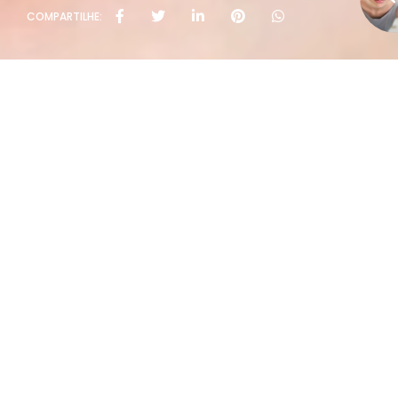
COMPARTILHE:
Políti
Rua João Rivab
T