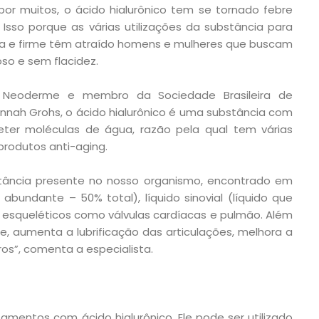
or muitos, o ácido hialurônico tem se tornado febre
 Isso porque as várias utilizações da substância para
ita e firme têm atraído homens e mulheres que buscam
so e sem flacidez.
 Neoderme e membro da Sociedade Brasileira de
nnah Grohs, o ácido hialurônico é uma substância com
reter moléculas de água, razão pela qual tem várias
produtos anti-aging.
stância presente no nosso organismo, encontrado em
abundante – 50% total), líquido sinovial (líquido que
s esqueléticos como válvulas cardíacas e pulmão. Além
, aumenta a lubrificação das articulações, melhora a
ros”, comenta a especialista.
tamentos com ácido hialurônico. Ele pode ser utilizado