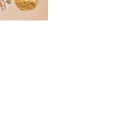
ca de Privacidade
•
Termos de Utilização
Jornalista Responsável:
Jana F
Afina Menina
em, 945 — Campo Largo/PR — CEP 83601-240 © — Afina Menina é uma ma
odos os Direitos Reservados. Desenvolvido por
Descomplica Comunicaç