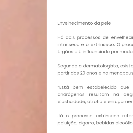
Academia
Beleza
Envelhecimento da pele
Bora
Há dois processos de envelhec
intrínseco e o extrínseco. O pro
órgãos e é influenciado por mud
lá!
Segundo a dermatologista, exist
Casa
partir dos 20 anos e na menopaus
e
“Está bem estabelecido que 
andrógenos resultam na deg
Decoração
elasticidade, atrofia e enrugament
Exclusiva
Já o processo extrínseco refer
poluição, cigarro, bebidas alcoólic