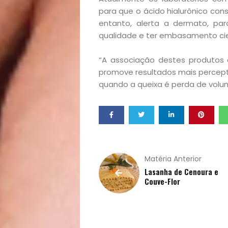
e
para que o ácido hialurônico con
entanto, alerta a dermato, par
Qualidade
qualidade e ter embasamento cient
de
“A associação destes produtos 
promove resultados mais perceptí
Vida
quando a queixa é perda de volume 
Sexualidade
Variedades
Matéria Anterior
Lasanha de Cenoura e
Couve-Flor
Buscar