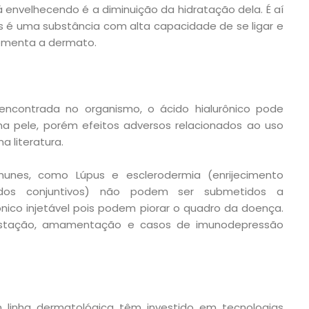
á envelhecendo é a diminuição da hidratação dela. É aí
ois é uma substância com alta capacidade de se ligar e
lementa a dermato.
contrada no organismo, o ácido hialurônico pode
 na pele, porém efeitos adversos relacionados ao uso
a literatura.
unes, como Lúpus e esclerodermia (enrijecimento
dos conjuntivos) não podem ser submetidos a
nico injetável pois podem piorar o quadro da doença.
estação, amamentação e casos de imunodepressão
 linha dermatológica têm investido em tecnologias