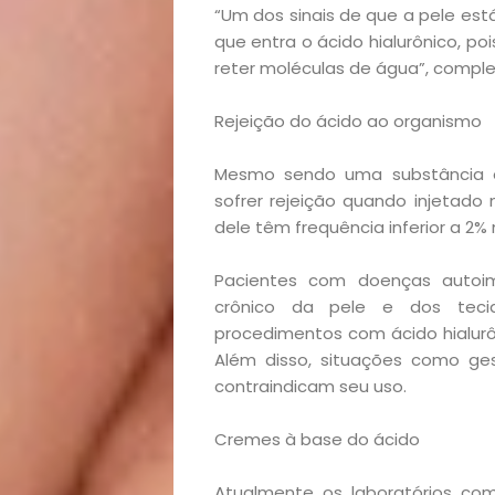
Homem
“Um dos sinais de que a pele est
que entra o ácido hialurônico, p
Mães
reter moléculas de água”, comp
&
Rejeição do ácido ao organismo
Filhos
Mesmo sendo uma substância en
sofrer rejeição quando injetado
Notícias
dele têm frequência inferior a 2% n
Opinião
Pacientes com doenças autoim
crônico da pele e dos teci
Pets
procedimentos com ácido hialurô
Além disso, situações como g
contraindicam seu uso.
Receitas
Cremes à base do ácido
Saúde
Atualmente os laboratórios com